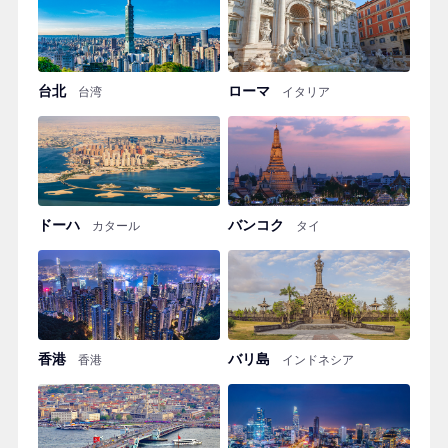
台北
ローマ
台湾
イタリア
ドーハ
バンコク
カタール
タイ
香港
バリ島
香港
インドネシア