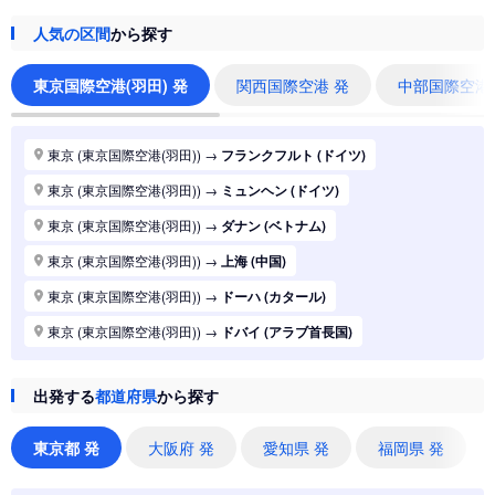
人気の区間
から探す
東京国際空港(羽田) 発
関西国際空港 発
中部国際空港
東京 (東京国際空港(羽田))
→
フランクフルト (ドイツ)
東京 (東京国際空港(羽田))
→
ミュンヘン (ドイツ)
東京 (東京国際空港(羽田))
→
ダナン (ベトナム)
東京 (東京国際空港(羽田))
→
上海 (中国)
東京 (東京国際空港(羽田))
→
ドーハ (カタール)
東京 (東京国際空港(羽田))
→
ドバイ (アラブ首長国)
東京 (東京国際空港(羽田))
→
ジャカルタ (インドネシア)
出発する
都道府県
から探す
東京 (東京国際空港(羽田))
→
香港 (香港)
東京 (東京国際空港(羽田))
→
シドニー (オーストラリア)
東京都 発
大阪府 発
愛知県 発
福岡県 発
東京 (東京国際空港(羽田))
→
バンコク (タイ)