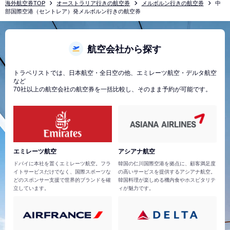
海外航空券TOP
オーストラリア行きの航空券
メルボルン行きの航空券
中
部国際空港（セントレア）発メルボルン行きの航空券
航空会社から探す
トラベリストでは、日本航空・全日空の他、エミレーツ航空・デルタ航空
など
70社以上の航空会社の航空券を一括比較し、そのまま予約が可能です。
エミレーツ航空
アシアナ航空
ドバイに本社を置くエミレーツ航空。フラ
韓国の仁川国際空港を拠点に、顧客満足度
イトサービスだけでなく、国際スポーツな
の高いサービスを提供するアシアナ航空。
どのスポンサー支援で世界的ブランドを確
韓国料理が楽しめる機内食やホスピタリテ
立しています。
ィが魅力です。