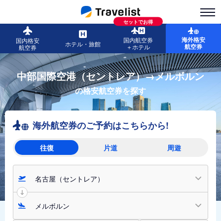
セットでお得
海外格安
国内航空券
国内格安
ホテル・旅館
航空券
＋ホテル
航空券
中部国際空港（セントレア）→メルボルン
の格安航空券を探す
海外航空券のご予約はこちらから!
往復
片道
周遊
名古屋（セントレア）
メルボルン