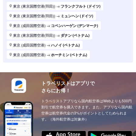
東京 (東京国際空港(羽田))
→
パリ (フランス)
東京 (東京国際空港(羽田))
→
フランクフルト (ドイツ)
東京 (東京国際空港(羽田))
→
ハノイ (ベトナム)
東京 (東京国際空港(羽田))
→
ミュンヘン (ドイツ)
東京 (東京国際空港(羽田))
→
マニラ (フィリピン)
東京 (成田国際空港)
→
コペンハーゲン (デンマーク)
東京 (東京国際空港(羽田))
→
シンガポール (シンガポール)
東京 (東京国際空港(羽田))
→
ダナン (ベトナム)
東京 (東京国際空港(羽田))
→
ロンドン (イギリス(英国))
東京 (成田国際空港)
→
ハノイ (ベトナム)
東京 (東京国際空港(羽田))
→
ホーチミン (ベトナム)
東京 (成田国際空港)
→
ホーチミン (ベトナム)
東京 (東京国際空港(羽田))
→
ソウル (韓国)
東京 (東京国際空港(羽田))
→
上海 (中国)
東京 (東京国際空港(羽田))
→
台北 (台湾)
東京 (東京国際空港(羽田))
→
ドーハ (カタール)
東京 (東京国際空港(羽田))
→
広州 (中国)
トラベリストはアプリで
東京 (成田国際空港)
→
ドーハ (カタール)
さらにお得！
東京 (東京国際空港(羽田))
→
北京 (中国)
東京 (成田国際空港)
→
アブダビ (アラブ首長国)
東京 (東京国際空港(羽田))
トラベリストアプリなら国内航空券はWebよりも500円
→
サンフランシスコ (アメリカ)
東京 (成田国際空港)
→
イスタンブール (トルコ)
割引で航空券を購入できます。また、アプリなら国内航
東京 (東京国際空港(羽田))
→
ニューヨーク (アメリカ)
東京 (成田国際空港)
空券は航空券代金の3%がポイントとしてためられま
→
ウィーン (オーストリア)
す。（海外航空券は対象外）
東京 (東京国際空港(羽田))
→
クアラルンプール (マレーシア)
東京 (成田国際空港)
→
チューリッヒ (スイス)
東京 (東京国際空港(羽田))
→
ウィーン (オーストリア)
東京 (成田国際空港)
→
カイロ（エジプト） (エジプト)