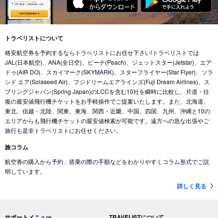
東京 (東京国際空港(羽田))
→
バンクーバー (カナダ)
東京 (成田国際空港)
→
北京 (中国)
東京 (成田国際空港)
→
香港 (香港)
東京 (東京国際空港(羽田))
→
シカゴ (アメリカ)
東京 (成田国際空港)
→
デリー (インド)
東京 (東京国際空港(羽田))
→
ホノルル (ハワイ)
トラベリストについて
東京 (東京国際空港(羽田))
→
ドバイ (アラブ首長国)
格安航空券を予約するならトラベリストにお任せ下さい!トラベリストでは
東京 (東京国際空港(羽田))
→
ロサンゼルス (アメリカ)
東京 (成田国際空港)
→
ドバイ (アラブ首長国)
JAL(日本航空)、ANA(全日空)、ピーチ(Peach)、ジェットスター(Jetstar)、エア
東京 (東京国際空港(羽田))
→
ミネアポリス (アメリカ)
ドゥ(AIR DO)、スカイマーク(SKYMARK)、スターフライヤー(Star Flyer)、ソラ
東京 (東京国際空港(羽田))
→
ジャカルタ (インドネシア)
シド エア(Solaseed Air)、フジドリームエアラインズ(Fuji Dream Airlines)、ス
東京 (東京国際空港(羽田))
→
トロント (カナダ)
東京 (成田国際空港)
→
バリ島 (インドネシア)
プリングジャパン(Spring Japan)のLCCを含む10社を瞬時に比較し、片道・往
東京 (東京国際空港(羽田))
→
コナ-ハワイ島 (ハワイ)
復の最安値飛行機チケットをお手軽操作でご提案いたします。また、北海道、
東京 (成田国際空港)
→
ナンディ（フィジー） (フィジー)
東北、信越・北陸、関東、東海、関西・近畿、中国、四国、九州、沖縄と10の
東京 (成田国際空港)
→
クアラルンプール (マレーシア)
エリアからも飛行機チケットの最安値検索が可能です。遠方への急な出張やご
旅行も是非トラベリストにお任せください。
東京 (成田国際空港)
→
コタキナバル (マレーシア)
旅コラム
東京 (東京国際空港(羽田))
→
香港 (香港)
航空券の購入から予約、搭乗の際の手順などをわかりやすくコラム形式でご説
東京 (成田国際空港)
→
ヌメア (ニューカレドニア)
明しています。
東京 (東京国際空港(羽田))
→
シドニー (オーストラリア)
詳しく見る
東京 (成田国際空港)
→
ブリスベン (オーストラリア)
東京 (成田国際空港)
→
メルボルン (オーストラリア)
サポートメニュー
TRAVELISTについて