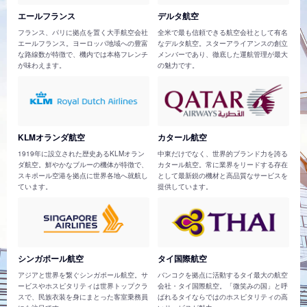
エールフランス
デルタ航空
フランス、パリに拠点を置く大手航空会社
全米で最も信頼できる航空会社として有名
エールフランス。ヨーロッパ地域への豊富
なデルタ航空。スターアライアンスの創立
な路線数が特徴で、機内では本格フレンチ
メンバーであり、徹底した運航管理が最大
が味わえます。
の魅力です。
KLMオランダ航空
カタール航空
1919年に設立された歴史あるKLMオラン
中東だけでなく、世界的ブランド力を誇る
ダ航空。鮮やかなブルーの機体が特徴で、
カタール航空。常に業界をリードする存在
スキポール空港を拠点に世界各地へ就航し
として最新鋭の機材と高品質なサービスを
ています。
提供しています。
シンガポール航空
タイ国際航空
アジアと世界を繋ぐシンガポール航空。サ
バンコクを拠点に活動するタイ最大の航空
ービスやホスピタリティは世界トップクラ
会社・タイ国際航空。「微笑みの国」と呼
スで、民族衣装を身にまとった客室乗務員
ばれるタイならではのホスピタリティの高