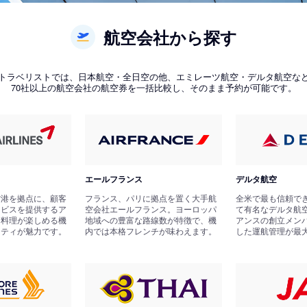
航空会社から探す
トラベリストでは、日本航空・全日空の他、エミレーツ航空・デルタ航空な
70社以上の航空会社の航空券を一括比較し、そのまま予約が可能です。
エールフランス
デルタ航空
空港を拠点に、顧客
フランス、パリに拠点を置く大手航
全米で最も信頼で
ービスを提供するア
空会社エールフランス。ヨーロッパ
て有名なデルタ航
国料理が楽しめる機
地域への豊富な路線数が特徴で、機
アンスの創立メン
リティが魅力です。
内では本格フレンチが味わえます。
した運航管理が最