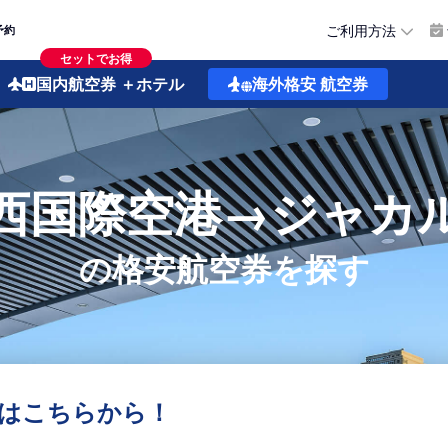
ご利用方法
予約
セットでお得
国内航空券
＋ホテル
海外格安
航空券
西国際空港→ジャカ
の格安航空券を探す
はこちらから！