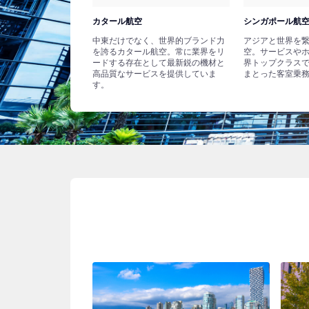
カタール航空
シンガポール航
中東だけでなく、世界的ブランド力
アジアと世界を
を誇るカタール航空。常に業界をリ
空。サービスや
ードする存在として最新鋭の機材と
界トップクラス
高品質なサービスを提供していま
まとった客室乗
す。