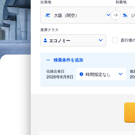
出発地
到着地
座席クラス
直行便
エコノミー
検索条件を追加
往路出発日
復
時間指定なし
2026年8月8日
2