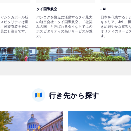
空
タイ国際航空
JAL
繋ぐシンガポール航
バンコクを拠点に活動するタイ最大
日本を代表するナ
ホスピタリティは世
の航空会社・タイ国際航空。「微笑
キャリア、JAL。
で、民族衣装を身に
みの国」と呼ばれるタイならではの
きめ細やかな接客
務員にも注目です。
ホスピタリティの高いサービスが魅
オリティのサービ
力。
す。
行き先から探す