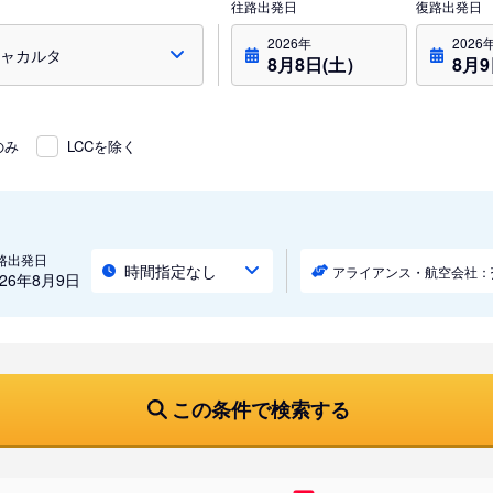
往路出発日
復路出発日
2026年
2026
8月8日(土）
8月
のみ
LCCを除く
路出発日
時間指定なし
アライアンス・航空会社：
026年8月9日
この条件で検索する