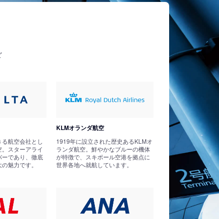
ど
KLMオランダ航空
きる航空会社とし
1919年に設立された歴史あるKLMオ
空。スターアライ
ランダ航空。鮮やかなブルーの機体
バーであり、徹底
が特徴で、スキポール空港を拠点に
大の魅力です。
世界各地へ就航しています。