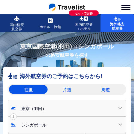
セットでお得
海外格安
国内航空券
国内格安
ホテル・旅館
航空券
＋ホテル
航空券
東京国際空港(羽田)→シンガポール
の格安航空券を探す
海外航空券のご予約はこちらから!
往復
片道
周遊
東京（羽田）
シンガポール