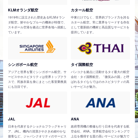
KLMオランダ航空
カタール航空
1919年に設立された歴史あるKLMオラン
中東だけでなく、世界的ブランド力を誇る
ダ航空。鮮やかなブルーの機体が特徴で、
カタール航空。常に業界をリードする存在
スキポール空港を拠点に世界各地へ就航し
として最新鋭の機材と高品質なサービスを
ています。
提供しています。
シンガポール航空
タイ国際航空
アジアと世界を繋ぐシンガポール航空。サ
バンコクを拠点に活動するタイ最大の航空
ービスやホスピタリティは世界トップクラ
会社・タイ国際航空。「微笑みの国」と呼
スで、民族衣装を身にまとった客室乗務員
ばれるタイならではのホスピタリティの高
にも注目です。
いサービスが魅力。
JAL
ANA
日本を代表するナショナルフラッグキャリ
政府専用機の整備も行う日本を代表する航
ア、JAL。機内の清潔さやさきめ細やかな
空会社、ANA。世界航空会社ランキングで
接客など、ジャパンクオリティのサービス
上位を獲得する質の高いサービスが魅力で