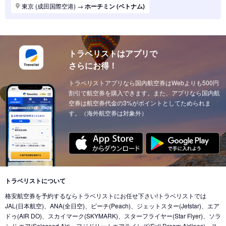
東京 (東京国際空港(羽田))
→
ホーチミン (ベトナム)
東京 (成田国際空港)
→
ホーチミン (ベトナム)
東京 (東京国際空港(羽田))
→
ソウル (韓国)
東京 (東京国際空港(羽田))
→
上海 (中国)
東京 (東京国際空港(羽田))
→
台北 (台湾)
東京 (東京国際空港(羽田))
→
ドーハ (カタール)
東京 (東京国際空港(羽田))
→
広州 (中国)
トラベリストはアプリで
東京 (成田国際空港)
→
ドーハ (カタール)
さらにお得！
東京 (東京国際空港(羽田))
→
北京 (中国)
東京 (成田国際空港)
→
アブダビ (アラブ首長国)
東京 (東京国際空港(羽田))
トラベリストアプリなら国内航空券はWebよりも500円
→
サンフランシスコ (アメリカ)
東京 (成田国際空港)
→
イスタンブール (トルコ)
割引で航空券を購入できます。また、アプリなら国内航
東京 (東京国際空港(羽田))
→
ニューヨーク (アメリカ)
東京 (成田国際空港)
空券は航空券代金の3%がポイントとしてためられま
→
ウィーン (オーストリア)
す。（海外航空券は対象外）
東京 (東京国際空港(羽田))
→
クアラルンプール (マレーシア)
東京 (成田国際空港)
→
チューリッヒ (スイス)
東京 (東京国際空港(羽田))
→
ウィーン (オーストリア)
東京 (成田国際空港)
→
カイロ（エジプト） (エジプト)
東京 (東京国際空港(羽田))
→
バンクーバー (カナダ)
東京 (成田国際空港)
→
北京 (中国)
東京 (成田国際空港)
→
香港 (香港)
東京 (東京国際空港(羽田))
→
シカゴ (アメリカ)
東京 (成田国際空港)
→
デリー (インド)
東京 (東京国際空港(羽田))
→
ホノルル (ハワイ)
トラベリストについて
東京 (東京国際空港(羽田))
→
ドバイ (アラブ首長国)
格安航空券を予約するならトラベリストにお任せ下さい!トラベリストでは
東京 (東京国際空港(羽田))
→
ロサンゼルス (アメリカ)
東京 (成田国際空港)
→
ドバイ (アラブ首長国)
JAL(日本航空)、ANA(全日空)、ピーチ(Peach)、ジェットスター(Jetstar)、エア
東京 (東京国際空港(羽田))
→
ミネアポリス (アメリカ)
ドゥ(AIR DO)、スカイマーク(SKYMARK)、スターフライヤー(Star Flyer)、ソラ
東京 (東京国際空港(羽田))
→
ジャカルタ (インドネシア)
シド エア(Solaseed Air)、フジドリームエアラインズ(Fuji Dream Airlines)、ス