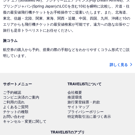
東京 (東京国際空港(羽田))
→
トロント (カナダ)
東京 (成田国際空港)
→
バリ島 (インドネシア)
プリングジャパン(Spring Japan)のLCCを含む10社を瞬時に比較し、片道・往
東京 (東京国際空港(羽田))
→
コナ-ハワイ島 (ハワイ)
復の最安値飛行機チケットをお手軽操作でご提案いたします。また、北海道、
東京 (成田国際空港)
→
ナンディ（フィジー） (フィジー)
東北、信越・北陸、関東、東海、関西・近畿、中国、四国、九州、沖縄と10の
東京 (成田国際空港)
→
クアラルンプール (マレーシア)
エリアからも飛行機チケットの最安値検索が可能です。遠方への急な出張やご
旅行も是非トラベリストにお任せください。
東京 (成田国際空港)
→
コタキナバル (マレーシア)
旅コラム
東京 (東京国際空港(羽田))
→
香港 (香港)
航空券の購入から予約、搭乗の際の手順などをわかりやすくコラム形式でご説
東京 (成田国際空港)
→
ヌメア (ニューカレドニア)
明しています。
東京 (東京国際空港(羽田))
→
シドニー (オーストラリア)
詳しく見る
東京 (成田国際空港)
→
ブリスベン (オーストラリア)
東京 (成田国際空港)
→
メルボルン (オーストラリア)
サポートメニュー
TRAVELISTについて
東京 (成田国際空港)
→
ミラノ (イタリア)
ご予約確認
会社概要
コンビニ決済のご案内
推奨環境
東京 (成田国際空港)
→
ローマ (イタリア)
ご利用の流れ
旅行業登録票・約款
よくあるご質問
サイトマップ
東京 (東京国際空港(羽田))
→
バンコク (タイ)
チケットの種類
プライバシーポリシー
お問い合わせ
特定商取引法に基づく表示
東京 (成田国際空港)
→
バンコク (タイ)
キャンセル・変更に関して
東京 (成田国際空港)
→
福州 (中国)
東京 (成田国際空港)
→
厦門 (中国)
TRAVELISTのアプリ