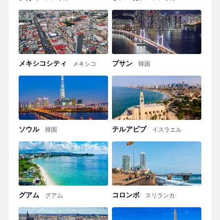
メキシコシティ
プサン
メキシコ
韓国
ソウル
テルアビブ
韓国
イスラエル
グアム
コロンボ
グアム
スリランカ