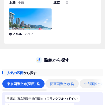
上海
北京
中国
中国
ホノルル
ハワイ
路線から探す
人気の区間
から探す
東京国際空港(羽田) 発
関西国際空港 発
中部国際空港
東京 (東京国際空港(羽田))
→
フランクフルト (ドイツ)