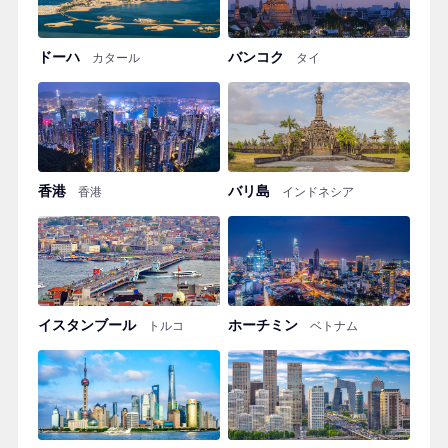
ドーハ
バンコク
カタール
タイ
香港
バリ島
香港
インドネシア
イスタンブール
ホーチミン
トルコ
ベトナム