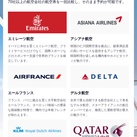
70社以上の航空会社の航空券を一括比較し、そのまま予約が可能です。
エミレーツ航空
アシアナ航空
ドバイに本社を置くエミレーツ航空。フラ
韓国の仁川国際空港を拠点に、顧客満足度
イトサービスだけでなく、国際スポーツな
の高いサービスを提供するアシアナ航空。
どのスポンサー支援で世界的ブランドを確
韓国料理が楽しめる機内食やホスピタリテ
立しています。
ィが魅力です。
エールフランス
デルタ航空
フランス、パリに拠点を置く大手航空会社
全米で最も信頼できる航空会社として有名
エールフランス。ヨーロッパ地域への豊富
なデルタ航空。スターアライアンスの創立
な路線数が特徴で、機内では本格フレンチ
メンバーであり、徹底した運航管理が最大
が味わえます。
の魅力です。