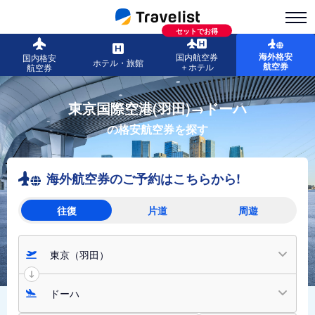
セットでお得
海外格安
国内航空券
国内格安
ホテル・旅館
航空券
＋ホテル
航空券
東京国際空港(羽田)→ドーハ
の格安航空券を探す
海外航空券のご予約はこちらから!
往復
片道
周遊
東京（羽田）
ドーハ