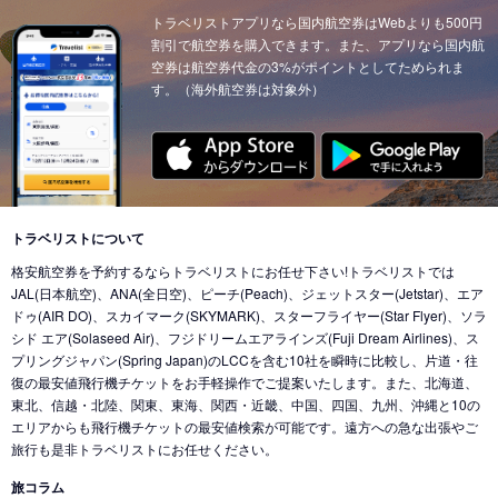
東京 (東京国際空港(羽田))
トラベリストアプリなら国内航空券はWebよりも500円
→
サンフランシスコ (アメリカ)
東京 (成田国際空港)
→
イスタンブール (トルコ)
割引で航空券を購入できます。また、アプリなら国内航
東京 (東京国際空港(羽田))
→
ニューヨーク (アメリカ)
東京 (成田国際空港)
空券は航空券代金の3%がポイントとしてためられま
→
ウィーン (オーストリア)
す。（海外航空券は対象外）
東京 (東京国際空港(羽田))
→
クアラルンプール (マレーシア)
東京 (成田国際空港)
→
チューリッヒ (スイス)
東京 (東京国際空港(羽田))
→
ウィーン (オーストリア)
東京 (成田国際空港)
→
カイロ（エジプト） (エジプト)
東京 (東京国際空港(羽田))
→
バンクーバー (カナダ)
東京 (成田国際空港)
→
北京 (中国)
東京 (成田国際空港)
→
香港 (香港)
東京 (東京国際空港(羽田))
→
シカゴ (アメリカ)
東京 (成田国際空港)
→
デリー (インド)
東京 (東京国際空港(羽田))
→
ホノルル (ハワイ)
トラベリストについて
東京 (東京国際空港(羽田))
→
ドバイ (アラブ首長国)
格安航空券を予約するならトラベリストにお任せ下さい!トラベリストでは
東京 (東京国際空港(羽田))
→
ロサンゼルス (アメリカ)
東京 (成田国際空港)
→
ドバイ (アラブ首長国)
JAL(日本航空)、ANA(全日空)、ピーチ(Peach)、ジェットスター(Jetstar)、エア
東京 (東京国際空港(羽田))
→
ミネアポリス (アメリカ)
ドゥ(AIR DO)、スカイマーク(SKYMARK)、スターフライヤー(Star Flyer)、ソラ
東京 (東京国際空港(羽田))
→
ジャカルタ (インドネシア)
シド エア(Solaseed Air)、フジドリームエアラインズ(Fuji Dream Airlines)、ス
東京 (東京国際空港(羽田))
→
トロント (カナダ)
東京 (成田国際空港)
→
バリ島 (インドネシア)
プリングジャパン(Spring Japan)のLCCを含む10社を瞬時に比較し、片道・往
東京 (東京国際空港(羽田))
→
コナ-ハワイ島 (ハワイ)
復の最安値飛行機チケットをお手軽操作でご提案いたします。また、北海道、
東京 (成田国際空港)
→
ナンディ（フィジー） (フィジー)
東北、信越・北陸、関東、東海、関西・近畿、中国、四国、九州、沖縄と10の
東京 (成田国際空港)
→
クアラルンプール (マレーシア)
エリアからも飛行機チケットの最安値検索が可能です。遠方への急な出張やご
旅行も是非トラベリストにお任せください。
東京 (成田国際空港)
→
コタキナバル (マレーシア)
旅コラム
東京 (東京国際空港(羽田))
→
香港 (香港)