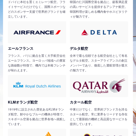
ドバイに本社を置くエミレーツ航空。フラ
韓国の仁川国際空港を拠点に、顧客満足度
イトサービスだけでなく、国際スポーツな
の高いサービスを提供するアシアナ航空。
どのスポンサー支援で世界的ブランドを確
韓国料理が楽しめる機内食やホスピタリテ
立しています。
ィが魅力です。
エールフランス
デルタ航空
フランス、パリに拠点を置く大手航空会社
全米で最も信頼できる航空会社として有名
エールフランス。ヨーロッパ地域への豊富
なデルタ航空。スターアライアンスの創立
な路線数が特徴で、機内では本格フレンチ
メンバーであり、徹底した運航管理が最大
が味わえます。
の魅力です。
KLMオランダ航空
カタール航空
1919年に設立された歴史あるKLMオラン
中東だけでなく、世界的ブランド力を誇る
ダ航空。鮮やかなブルーの機体が特徴で、
カタール航空。常に業界をリードする存在
スキポール空港を拠点に世界各地へ就航し
として最新鋭の機材と高品質なサービスを
ています。
提供しています。