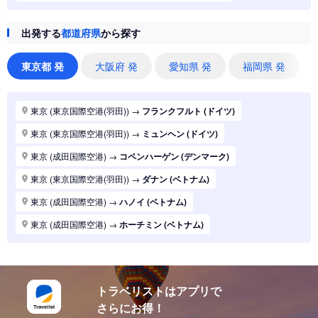
東京 (東京国際空港(羽田))
→
ジャカルタ (インドネシア)
出発する
都道府県
から探す
東京 (東京国際空港(羽田))
→
香港 (香港)
東京 (東京国際空港(羽田))
→
シドニー (オーストラリア)
東京都 発
大阪府 発
愛知県 発
福岡県 発
東京 (東京国際空港(羽田))
→
バンコク (タイ)
東京 (東京国際空港(羽田))
→
パリ (フランス)
東京 (東京国際空港(羽田))
→
フランクフルト (ドイツ)
東京 (東京国際空港(羽田))
→
ハノイ (ベトナム)
東京 (東京国際空港(羽田))
→
ミュンヘン (ドイツ)
東京 (東京国際空港(羽田))
→
マニラ (フィリピン)
東京 (成田国際空港)
→
コペンハーゲン (デンマーク)
東京 (東京国際空港(羽田))
→
シンガポール (シンガポール)
東京 (東京国際空港(羽田))
→
ダナン (ベトナム)
東京 (東京国際空港(羽田))
→
ロンドン (イギリス(英国))
東京 (成田国際空港)
→
ハノイ (ベトナム)
東京 (東京国際空港(羽田))
→
ホーチミン (ベトナム)
東京 (成田国際空港)
→
ホーチミン (ベトナム)
東京 (東京国際空港(羽田))
→
ソウル (韓国)
東京 (東京国際空港(羽田))
→
上海 (中国)
東京 (東京国際空港(羽田))
→
台北 (台湾)
東京 (東京国際空港(羽田))
→
ドーハ (カタール)
東京 (東京国際空港(羽田))
→
広州 (中国)
トラベリストはアプリで
東京 (成田国際空港)
→
ドーハ (カタール)
さらにお得！
東京 (東京国際空港(羽田))
→
北京 (中国)
東京 (成田国際空港)
→
アブダビ (アラブ首長国)