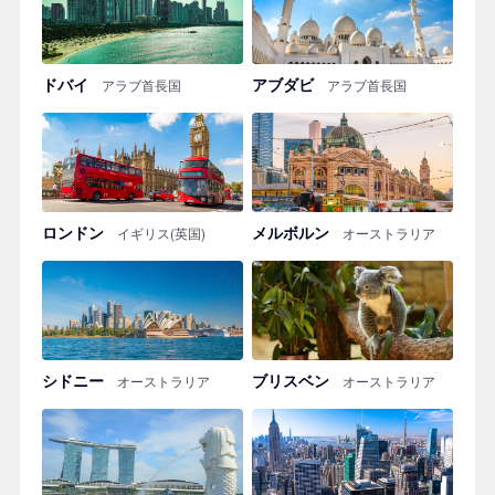
ドバイ
アブダビ
アラブ首長国
アラブ首長国
ロンドン
メルボルン
イギリス(英国)
オーストラリア
シドニー
ブリスベン
オーストラリア
オーストラリア