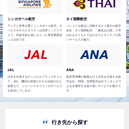
シンガポール航空
タイ国際航空
アジアと世界を繋ぐシンガポール航空。サ
バンコクを拠点に活動するタイ最大の航空
ービスやホスピタリティは世界トップクラ
会社・タイ国際航空。「微笑みの国」と呼
スで、民族衣装を身にまとった客室乗務員
ばれるタイならではのホスピタリティの高
にも注目です。
いサービスが魅力。
JAL
ANA
日本を代表するナショナルフラッグキャリ
政府専用機の整備も行う日本を代表する航
ア、JAL。機内の清潔さやさきめ細やかな
空会社、ANA。世界航空会社ランキングで
接客など、ジャパンクオリティのサービス
上位を獲得する質の高いサービスが魅力で
を提供しています。
す。
行き先から探す