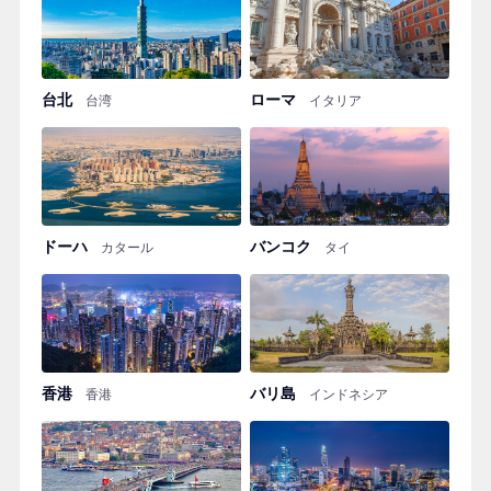
台北
ローマ
台湾
イタリア
ドーハ
バンコク
カタール
タイ
香港
バリ島
香港
インドネシア