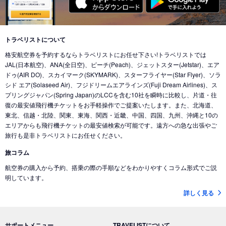
東京 (東京国際空港(羽田))
→
バンクーバー (カナダ)
東京 (成田国際空港)
→
北京 (中国)
東京 (成田国際空港)
→
香港 (香港)
東京 (東京国際空港(羽田))
→
シカゴ (アメリカ)
東京 (成田国際空港)
→
デリー (インド)
東京 (東京国際空港(羽田))
→
ホノルル (ハワイ)
トラベリストについて
東京 (東京国際空港(羽田))
→
ドバイ (アラブ首長国)
格安航空券を予約するならトラベリストにお任せ下さい!トラベリストでは
東京 (東京国際空港(羽田))
→
ロサンゼルス (アメリカ)
東京 (成田国際空港)
→
ドバイ (アラブ首長国)
JAL(日本航空)、ANA(全日空)、ピーチ(Peach)、ジェットスター(Jetstar)、エア
東京 (東京国際空港(羽田))
→
ミネアポリス (アメリカ)
ドゥ(AIR DO)、スカイマーク(SKYMARK)、スターフライヤー(Star Flyer)、ソラ
東京 (東京国際空港(羽田))
→
ジャカルタ (インドネシア)
シド エア(Solaseed Air)、フジドリームエアラインズ(Fuji Dream Airlines)、ス
東京 (東京国際空港(羽田))
→
トロント (カナダ)
東京 (成田国際空港)
→
バリ島 (インドネシア)
プリングジャパン(Spring Japan)のLCCを含む10社を瞬時に比較し、片道・往
東京 (東京国際空港(羽田))
→
コナ-ハワイ島 (ハワイ)
復の最安値飛行機チケットをお手軽操作でご提案いたします。また、北海道、
東京 (成田国際空港)
→
ナンディ（フィジー） (フィジー)
東北、信越・北陸、関東、東海、関西・近畿、中国、四国、九州、沖縄と10の
東京 (成田国際空港)
→
クアラルンプール (マレーシア)
エリアからも飛行機チケットの最安値検索が可能です。遠方への急な出張やご
旅行も是非トラベリストにお任せください。
東京 (成田国際空港)
→
コタキナバル (マレーシア)
旅コラム
東京 (東京国際空港(羽田))
→
香港 (香港)
航空券の購入から予約、搭乗の際の手順などをわかりやすくコラム形式でご説
東京 (成田国際空港)
→
ヌメア (ニューカレドニア)
明しています。
東京 (東京国際空港(羽田))
→
シドニー (オーストラリア)
詳しく見る
東京 (成田国際空港)
→
ブリスベン (オーストラリア)
東京 (成田国際空港)
→
メルボルン (オーストラリア)
サポートメニュー
TRAVELISTについて