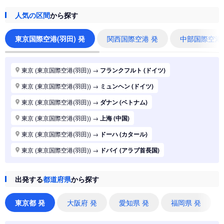
人気の区間
から探す
東京国際空港(羽田) 発
関西国際空港 発
中部国際空港
東京 (東京国際空港(羽田))
→
フランクフルト (ドイツ)
東京 (東京国際空港(羽田))
→
ミュンヘン (ドイツ)
東京 (東京国際空港(羽田))
→
ダナン (ベトナム)
東京 (東京国際空港(羽田))
→
上海 (中国)
東京 (東京国際空港(羽田))
→
ドーハ (カタール)
東京 (東京国際空港(羽田))
→
ドバイ (アラブ首長国)
東京 (東京国際空港(羽田))
→
ジャカルタ (インドネシア)
出発する
都道府県
から探す
東京 (東京国際空港(羽田))
→
香港 (香港)
東京 (東京国際空港(羽田))
→
シドニー (オーストラリア)
東京都 発
大阪府 発
愛知県 発
福岡県 発
東京 (東京国際空港(羽田))
→
バンコク (タイ)