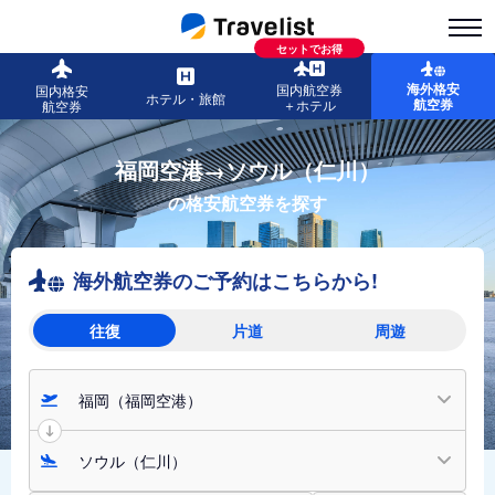
セットでお得
海外格安
国内航空券
国内格安
ホテル・旅館
航空券
＋ホテル
航空券
福岡空港→ソウル（仁川）
の格安航空券を探す
海外航空券のご予約はこちらから!
往復
片道
周遊
福岡（福岡空港）
ソウル（仁川）