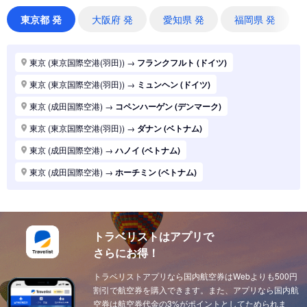
東京 (東京国際空港(羽田))
→
シドニー (オーストラリア)
東京都 発
大阪府 発
愛知県 発
福岡県 発
東京 (東京国際空港(羽田))
→
バンコク (タイ)
東京 (東京国際空港(羽田))
→
パリ (フランス)
東京 (東京国際空港(羽田))
→
フランクフルト (ドイツ)
東京 (東京国際空港(羽田))
→
ハノイ (ベトナム)
東京 (東京国際空港(羽田))
→
ミュンヘン (ドイツ)
東京 (東京国際空港(羽田))
→
マニラ (フィリピン)
東京 (成田国際空港)
→
コペンハーゲン (デンマーク)
東京 (東京国際空港(羽田))
→
シンガポール (シンガポール)
東京 (東京国際空港(羽田))
→
ダナン (ベトナム)
東京 (東京国際空港(羽田))
→
ロンドン (イギリス(英国))
東京 (成田国際空港)
→
ハノイ (ベトナム)
東京 (東京国際空港(羽田))
→
ホーチミン (ベトナム)
東京 (成田国際空港)
→
ホーチミン (ベトナム)
東京 (東京国際空港(羽田))
→
ソウル (韓国)
東京 (東京国際空港(羽田))
→
上海 (中国)
東京 (東京国際空港(羽田))
→
台北 (台湾)
東京 (東京国際空港(羽田))
→
ドーハ (カタール)
東京 (東京国際空港(羽田))
→
広州 (中国)
トラベリストはアプリで
東京 (成田国際空港)
→
ドーハ (カタール)
さらにお得！
東京 (東京国際空港(羽田))
→
北京 (中国)
東京 (成田国際空港)
→
アブダビ (アラブ首長国)
東京 (東京国際空港(羽田))
トラベリストアプリなら国内航空券はWebよりも500円
→
サンフランシスコ (アメリカ)
東京 (成田国際空港)
→
イスタンブール (トルコ)
割引で航空券を購入できます。また、アプリなら国内航
東京 (東京国際空港(羽田))
→
ニューヨーク (アメリカ)
東京 (成田国際空港)
空券は航空券代金の3%がポイントとしてためられま
→
ウィーン (オーストリア)