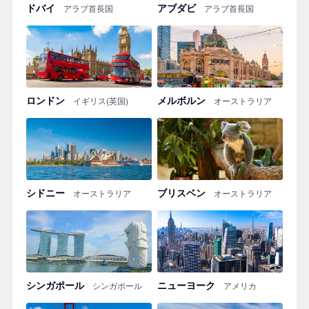
ドバイ
アブダビ
アラブ首長国
アラブ首長国
ロンドン
メルボルン
イギリス(英国)
オーストラリア
シドニー
ブリスベン
オーストラリア
オーストラリア
シンガポール
ニューヨーク
シンガポール
アメリカ