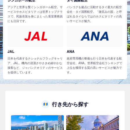
アジアと世界を繋ぐシンガポール航空。サ
バンコクを拠点に活動するタイ最大の航空
ービスやホスピタリティは世界トップクラ
会社・タイ国際航空。「微笑みの国」と呼
スで、民族衣装を身にまとった客室乗務員
ばれるタイならではのホスピタリティの高
にも注目です。
いサービスが魅力。
JAL
ANA
日本を代表するナショナルフラッグキャリ
政府専用機の整備も行う日本を代表する航
ア、JAL。機内の清潔さやさきめ細やかな
空会社、ANA。世界航空会社ランキングで
接客など、ジャパンクオリティのサービス
上位を獲得する質の高いサービスが魅力で
を提供しています。
す。
行き先から探す