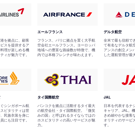
エールフランス
デルタ航空
空港を拠点に、顧客
フランス、パリに拠点を置く大手航
全米で最も信頼で
ービスを提供するア
空会社エールフランス。ヨーロッパ
て有名なデルタ航
国料理が楽しめる機
地域への豊富な路線数が特徴で、機
アンスの創立メン
リティが魅力です。
内では本格フレンチが味わえます。
した運航管理が最
空
タイ国際航空
JAL
繋ぐシンガポール航
バンコクを拠点に活動するタイ最大
日本を代表するナ
ホスピタリティは世
の航空会社・タイ国際航空。「微笑
キャリア、JAL。
で、民族衣装を身に
みの国」と呼ばれるタイならではの
きめ細やかな接客
務員にも注目です。
ホスピタリティの高いサービスが魅
オリティのサービ
力。
す。