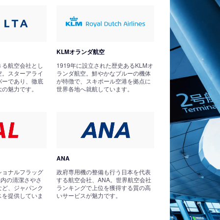
KLMオランダ航空
きる航空会社とし
1919年に設立された歴史あるKLMオ
空。スターアライ
ランダ航空。鮮やかなブルーの機体
バーであり、徹底
が特徴で、スキポール空港を拠点に
大の魅力です。
世界各地へ就航しています。
ANA
ショナルフラッグ
政府専用機の整備も行う日本を代表
機内の清潔さやさ
する航空会社、ANA。世界航空会社
など、ジャパンク
ランキングで上位を獲得する質の高
スを提供していま
いサービスが魅力です。