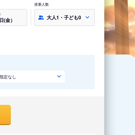
搭乗人数
年
大人1・子ども0
7日(金）
指定なし