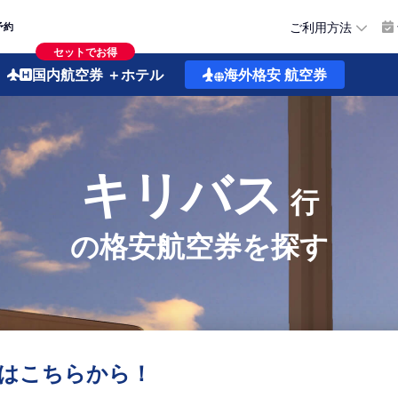
ご利用方法
予約
セットでお得
国内航空券
＋ホテル
海外格安
航空券
キリバス
行
の格安航空券を探す
はこちらから！