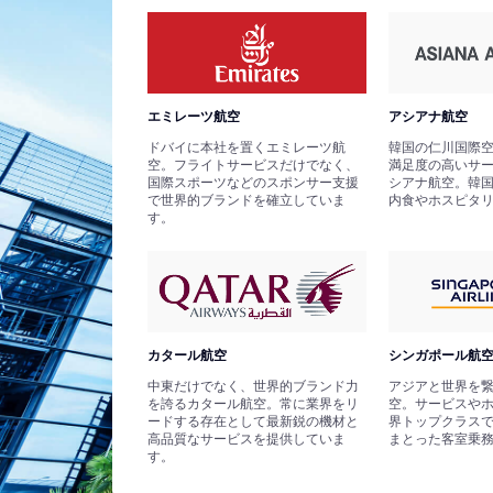
エミレーツ航空
アシアナ航空
ドバイに本社を置くエミレーツ航
韓国の仁川国際
空。フライトサービスだけでなく、
満足度の高いサ
国際スポーツなどのスポンサー支援
シアナ航空。韓
で世界的ブランドを確立していま
内食やホスピタ
す。
カタール航空
シンガポール航
中東だけでなく、世界的ブランド力
アジアと世界を
を誇るカタール航空。常に業界をリ
空。サービスや
ードする存在として最新鋭の機材と
界トップクラス
高品質なサービスを提供していま
まとった客室乗
す。