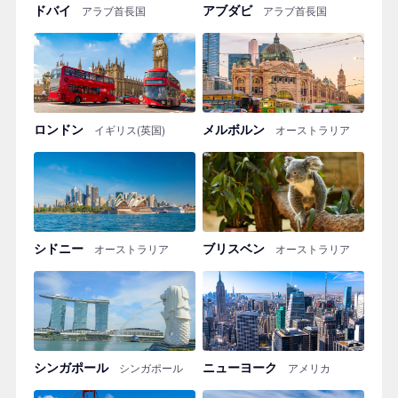
ドバイ
アブダビ
アラブ首長国
アラブ首長国
ロンドン
メルボルン
イギリス(英国)
オーストラリア
シドニー
ブリスベン
オーストラリア
オーストラリア
シンガポール
ニューヨーク
シンガポール
アメリカ