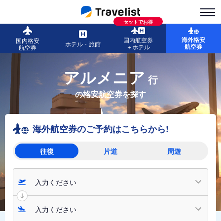
セットでお得
海外格安
国内航空券
国内格安
ホテル・旅館
航空券
＋ホテル
航空券
アルメニア
行
の格安航空券を探す
海外航空券のご予約はこちらから!
往復
片道
周遊
入力ください
入力ください