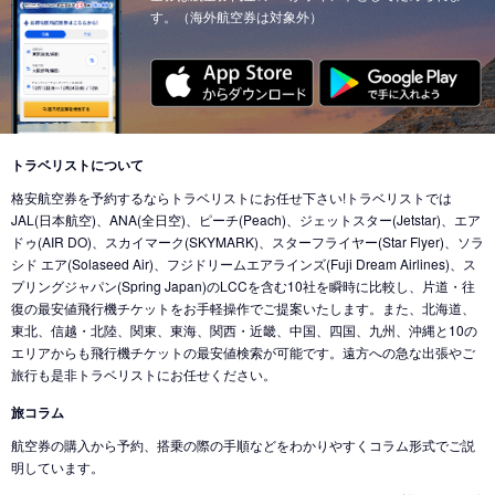
す。（海外航空券は対象外）
東京 (東京国際空港(羽田))
→
クアラルンプール (マレーシア)
東京 (成田国際空港)
→
チューリッヒ (スイス)
東京 (東京国際空港(羽田))
→
ウィーン (オーストリア)
東京 (成田国際空港)
→
カイロ（エジプト） (エジプト)
東京 (東京国際空港(羽田))
→
バンクーバー (カナダ)
東京 (成田国際空港)
→
北京 (中国)
東京 (成田国際空港)
→
香港 (香港)
東京 (東京国際空港(羽田))
→
シカゴ (アメリカ)
東京 (成田国際空港)
→
デリー (インド)
東京 (東京国際空港(羽田))
→
ホノルル (ハワイ)
トラベリストについて
東京 (東京国際空港(羽田))
→
ドバイ (アラブ首長国)
格安航空券を予約するならトラベリストにお任せ下さい!トラベリストでは
東京 (東京国際空港(羽田))
→
ロサンゼルス (アメリカ)
東京 (成田国際空港)
→
ドバイ (アラブ首長国)
JAL(日本航空)、ANA(全日空)、ピーチ(Peach)、ジェットスター(Jetstar)、エア
東京 (東京国際空港(羽田))
→
ミネアポリス (アメリカ)
ドゥ(AIR DO)、スカイマーク(SKYMARK)、スターフライヤー(Star Flyer)、ソラ
東京 (東京国際空港(羽田))
→
ジャカルタ (インドネシア)
シド エア(Solaseed Air)、フジドリームエアラインズ(Fuji Dream Airlines)、ス
東京 (東京国際空港(羽田))
→
トロント (カナダ)
東京 (成田国際空港)
→
バリ島 (インドネシア)
プリングジャパン(Spring Japan)のLCCを含む10社を瞬時に比較し、片道・往
東京 (東京国際空港(羽田))
→
コナ-ハワイ島 (ハワイ)
復の最安値飛行機チケットをお手軽操作でご提案いたします。また、北海道、
東京 (成田国際空港)
→
ナンディ（フィジー） (フィジー)
東北、信越・北陸、関東、東海、関西・近畿、中国、四国、九州、沖縄と10の
東京 (成田国際空港)
→
クアラルンプール (マレーシア)
エリアからも飛行機チケットの最安値検索が可能です。遠方への急な出張やご
旅行も是非トラベリストにお任せください。
東京 (成田国際空港)
→
コタキナバル (マレーシア)
旅コラム
東京 (東京国際空港(羽田))
→
香港 (香港)
航空券の購入から予約、搭乗の際の手順などをわかりやすくコラム形式でご説
東京 (成田国際空港)
→
ヌメア (ニューカレドニア)
明しています。
東京 (東京国際空港(羽田))
→
シドニー (オーストラリア)