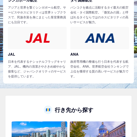
アジアと世界を繋ぐシンガポール航空。サ
バンコクを拠点に活動するタイ最大の航空
ービスやホスピタリティは世界トップクラ
会社・タイ国際航空。「微笑みの国」と呼
スで、民族衣装を身にまとった客室乗務員
ばれるタイならではのホスピタリティの高
にも注目です。
いサービスが魅力。
JAL
ANA
日本を代表するナショナルフラッグキャリ
政府専用機の整備も行う日本を代表する航
ア、JAL。機内の清潔さやさきめ細やかな
空会社、ANA。世界航空会社ランキングで
接客など、ジャパンクオリティのサービス
上位を獲得する質の高いサービスが魅力で
を提供しています。
す。
行き先から探す