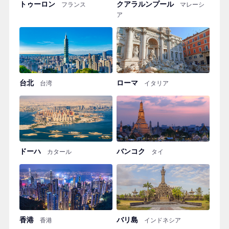
トゥーロン
クアラルンプール
フランス
マレーシ
ア
台北
ローマ
台湾
イタリア
ドーハ
バンコク
カタール
タイ
香港
バリ島
香港
インドネシア