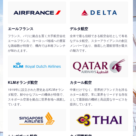
エールフランス
デルタ航空
フランス、パリに拠点を置く大手航空会社
全米で最も信頼できる航空会社として有名
エールフランス。ヨーロッパ地域への豊富
なデルタ航空。スターアライアンスの創立
な路線数が特徴で、機内では本格フレンチ
メンバーであり、徹底した運航管理が最大
が味わえます。
の魅力です。
KLMオランダ航空
カタール航空
1919年に設立された歴史あるKLMオラン
中東だけでなく、世界的ブランド力を誇る
ダ航空。鮮やかなブルーの機体が特徴で、
カタール航空。常に業界をリードする存在
スキポール空港を拠点に世界各地へ就航し
として最新鋭の機材と高品質なサービスを
ています。
提供しています。
シンガポール航空
タイ国際航空