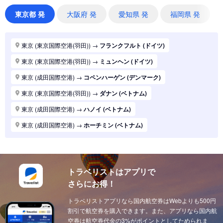
東京 (東京国際空港(羽田))
→
シドニー (オーストラリア)
東京都 発
大阪府 発
愛知県 発
福岡県 発
東京 (東京国際空港(羽田))
→
バンコク (タイ)
東京 (東京国際空港(羽田))
→
パリ (フランス)
東京 (東京国際空港(羽田))
→
フランクフルト (ドイツ)
東京 (東京国際空港(羽田))
→
ハノイ (ベトナム)
東京 (東京国際空港(羽田))
→
ミュンヘン (ドイツ)
東京 (東京国際空港(羽田))
→
マニラ (フィリピン)
東京 (成田国際空港)
→
コペンハーゲン (デンマーク)
東京 (東京国際空港(羽田))
→
シンガポール (シンガポール)
東京 (東京国際空港(羽田))
→
ダナン (ベトナム)
東京 (東京国際空港(羽田))
→
ロンドン (イギリス(英国))
東京 (成田国際空港)
→
ハノイ (ベトナム)
東京 (東京国際空港(羽田))
→
ホーチミン (ベトナム)
東京 (成田国際空港)
→
ホーチミン (ベトナム)
東京 (東京国際空港(羽田))
→
ソウル (韓国)
東京 (東京国際空港(羽田))
→
上海 (中国)
東京 (東京国際空港(羽田))
→
台北 (台湾)
東京 (東京国際空港(羽田))
→
ドーハ (カタール)
東京 (東京国際空港(羽田))
→
広州 (中国)
トラベリストはアプリで
東京 (成田国際空港)
→
ドーハ (カタール)
さらにお得！
東京 (東京国際空港(羽田))
→
北京 (中国)
東京 (成田国際空港)
→
アブダビ (アラブ首長国)
東京 (東京国際空港(羽田))
トラベリストアプリなら国内航空券はWebよりも500円
→
サンフランシスコ (アメリカ)
東京 (成田国際空港)
→
イスタンブール (トルコ)
割引で航空券を購入できます。また、アプリなら国内航
東京 (東京国際空港(羽田))
→
ニューヨーク (アメリカ)
東京 (成田国際空港)
空券は航空券代金の3%がポイントとしてためられま
→
ウィーン (オーストリア)