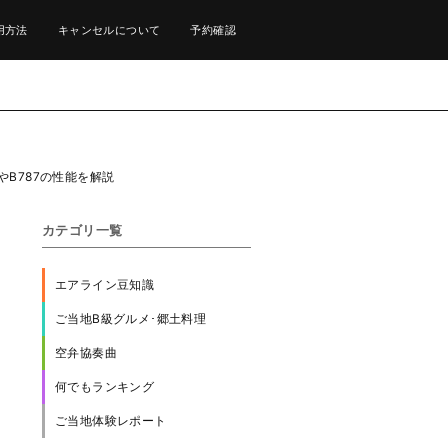
用方法
キャンセルについて
予約確認
B787の性能を解説
カテゴリ一覧
エアライン豆知識
ご当地B級グルメ･郷土料理
空弁協奏曲
何でもランキング
ご当地体験レポート