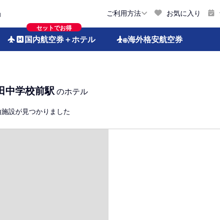
お気に入り
ご利用方法
約
セットでお得
国内航空券
＋ホテル
海外格安
航空券
田中学校前駅
のホテル
泊施設が見つかりました