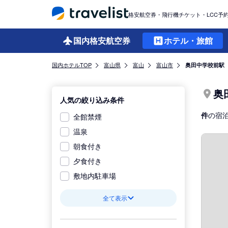
格安航空券・飛行機チケット・LCC予
国内格安
航空券
ホテル・旅館
国内ホテルTOP
富山県
富山
富山市
奥田中学校前駅
奥
人気の絞り込み条件
件
の宿
全館禁煙
温泉
朝食付き
夕食付き
敷地内駐車場
全て表示