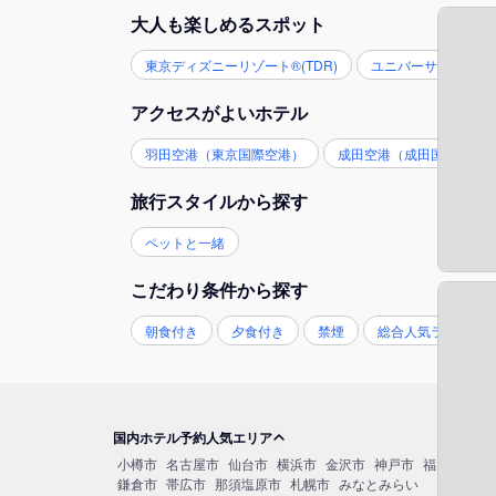
大人も楽しめるスポット
東京ディズニーリゾート®(TDR)
ユニバーサル・スタジ
アクセスがよいホテル
羽田空港（東京国際空港）
成田空港（成田国際空港
旅行スタイルから探す
ペットと一緒
こだわり条件から探す
朝食付き
夕食付き
禁煙
総合人気ランキン
国内ホテル予約人気エリア
小樽市
名古屋市
仙台市
横浜市
金沢市
神戸市
福岡市博多
鎌倉市
帯広市
那須塩原市
札幌市
みなとみらい