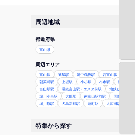
周辺地域
都道府県
富山県
周辺エリア
富山駅
速星駅
婦中鵜坂駅
西富山駅
小杉
朝菜町駅
上堀駅
小杉駅
布市駅
開発駅
富山駅駅
電鉄富山駅・エスタ前駅
地鉄ビル前駅
堀川小泉駅
大町駅
南富山駅前駅
国際会議場
城川原駅
犬島新町駅
蓮町駅
大広田駅
東
特集から探す