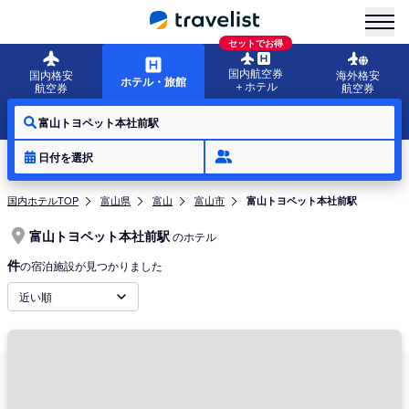
menu
セットでお得
国内航空券
国内格安
海外格安
ホテル・旅館
＋ホテル
航空券
航空券
富山トヨペット本社前駅
日付を選択
国内ホテルTOP
富山県
富山
富山市
富山トヨペット本社前駅
富山トヨペット本社前駅
のホテル
件
の宿泊施設が見つかりました
近い順
周辺地域