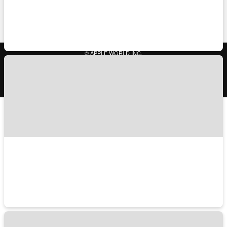
TRAVELISTのアプリ
© APPLE WORLD INC.