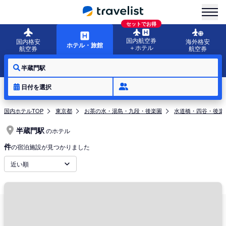
menu
セットでお得
国内航空券
国内格安
海外格安
ホテル・旅館
＋ホテル
航空券
航空券
半蔵門駅
日付を選択
国内ホテルTOP
東京都
お茶の水・湯島・九段・後楽園
水道橋・四谷・後楽
半蔵門駅
のホテル
件
の宿泊施設が見つかりました
近い順
周辺地域