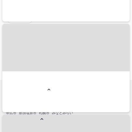
羽田空港（東京国際空港）
成田空港（成田国際空港）
伊丹空港（大阪国際空港）
関西空港（関西国際空港）
新千歳空港
旅行スタイルから探す
ペットと一緒
こだわり条件から探す
朝食付き
夕食付き
禁煙
総合人気ランキング
コンドミニアム
リゾートホテル
国内ホテル予約人気エリア
小樽市
名古屋市
仙台市
横浜市
金沢市
神戸市
福岡市博多区
熱海市
銀座
軽井沢
函館市
箱根
草津
石垣島
淡路島
白浜
浜松
盛岡市
立川市
宇都宮市
鬼怒川・川治
別府市
高松市
姫路
松山
鎌倉市
帯広市
那須塩原市
札幌市
みなとみらい
国内主要駅周辺エリア
東京
品川
新宿
渋谷
恵比寿
池袋
上野
大宮
宇都宮
秋葉原
有楽町
新橋
浜松町
高田馬場
北千住
立川
川崎
横浜
新横浜
浜松
名古屋