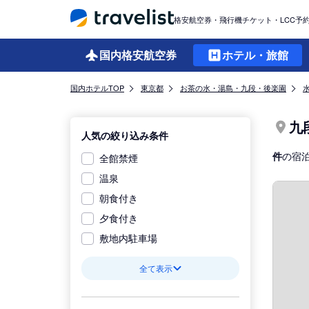
格安航空券・飛行機チケット・LCC予
国内格安
航空券
ホテル・旅館
国内ホテルTOP
東京都
お茶の水・湯島・九段・後楽園
九
人気の絞り込み条件
件
の宿
全館禁煙
温泉
朝食付き
夕食付き
敷地内駐車場
全て表示