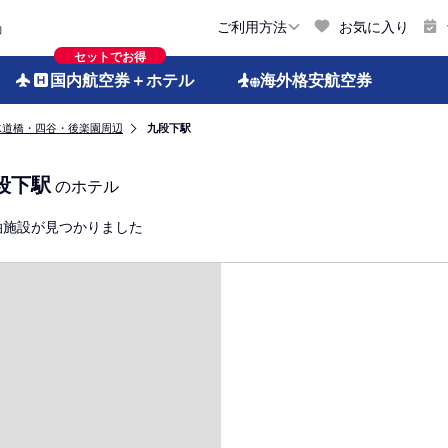
お気に入り
ご利用方法
約
セットでお得
国内航空券
＋ホテル
海外格安
航空券
水道橋・四谷・後楽園周辺
九段下駅
段下駅
のホテル
泊施設が見つかりました