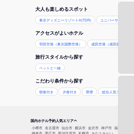
大人も楽しめるスポット
東京ディズニーリゾート®(TDR)
ユニバーサル・スタジ
アクセスがよいホテル
羽田空港（東京国際空港）
成田空港（成田国際空港
旅行スタイルから探す
ペットと一緒
こだわり条件から探す
朝食付き
夕食付き
禁煙
総合人気ランキン
国内ホテル予約人気エリア
小樽市
名古屋市
仙台市
横浜市
金沢市
神戸市
福岡市博多
鎌倉市
帯広市
那須塩原市
札幌市
みなとみらい