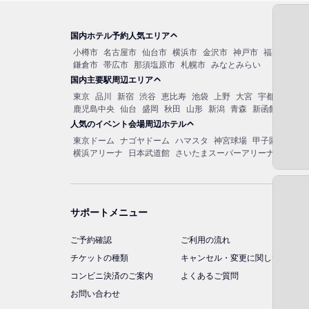
国内ホテル予約人気エリア
小樽市
名古屋市
仙台市
横浜市
金沢市
神戸市
福岡市博多
鎌倉市
帯広市
那須塩原市
札幌市
みなとみらい
国内主要駅周辺エリア
東京
品川
新宿
渋谷
恵比寿
池袋
上野
大宮
宇都宮
秋葉
鹿児島中央
仙台
盛岡
秋田
山形
新潟
青森
新函館北斗
函
人気のイベント会場周辺ホテル
東京ドーム
ナゴヤドーム
ハマスタ
神宮球場
甲子園球場
マ
横浜アリーナ
日本武道館
さいたまスーパーアリーナ
大阪城
サポートメニュー
ご予約確認
ご利用の流れ
チケットの種類
キャンセル・変更に関して
コンビニ決済のご案内
よくあるご質問
お問い合わせ