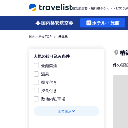
格安航空券・飛行機チケット・LCC予
国内格安
航空券
ホテル・旅館
国内ホテルTOP
椿温泉
椿
人気の絞り込み条件
件
の宿
全館禁煙
温泉
朝食付き
夕食付き
敷地内駐車場
全て表示