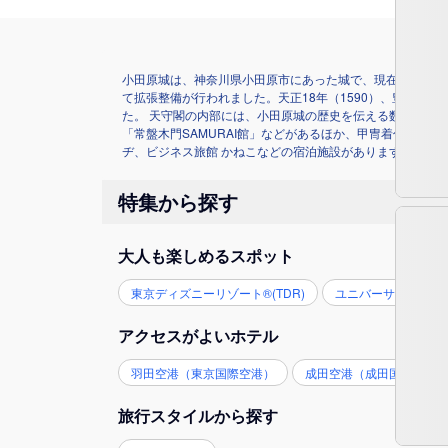
小田原城は、神奈川県小田原市にあった城で、現在は小田原
て拡張整備が行われました。天正18年（1590）、豊臣
た。 天守閣の内部には、小田原城の歴史を伝える数々の史料
「常盤木門SAMURAI館」などがあるほか、甲冑着付け体
ヂ、ビジネス旅館 かねこなどの宿泊施設があります。 また
特集から探す
大人も楽しめるスポット
東京ディズニーリゾート®(TDR)
ユニバーサル・スタジ
アクセスがよいホテル
羽田空港（東京国際空港）
成田空港（成田国際空港
旅行スタイルから探す