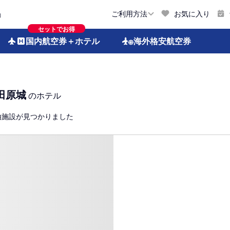
お気に入り
ご利用方法
約
セットでお得
国内航空券
＋ホテル
海外格安
航空券
田原城
のホテル
泊施設が見つかりました