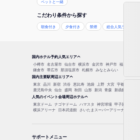
ペットと一緒
こだわり条件から探す
朝食付き
夕食付き
禁煙
総合人気ランキン
国内ホテル予約人気エリア
小樽市
名古屋市
仙台市
横浜市
金沢市
神戸市
福岡市博多
鎌倉市
帯広市
那須塩原市
札幌市
みなとみらい
国内主要駅周辺エリア
東京
品川
新宿
渋谷
恵比寿
池袋
上野
大宮
宇都宮
秋葉
鹿児島中央
仙台
盛岡
秋田
山形
新潟
青森
新函館北斗
函
人気のイベント会場周辺ホテル
東京ドーム
ナゴヤドーム
ハマスタ
神宮球場
甲子園球場
マ
横浜アリーナ
日本武道館
さいたまスーパーアリーナ
大阪城
サポートメニュー