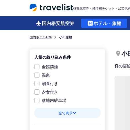
格安航空券・飛行機チケット・LCC予
国内格安
航空券
ホテル・旅館
国内ホテルTOP
小田原城
小
人気の絞り込み条件
件
の宿
全館禁煙
温泉
朝食付き
夕食付き
敷地内駐車場
全て表示