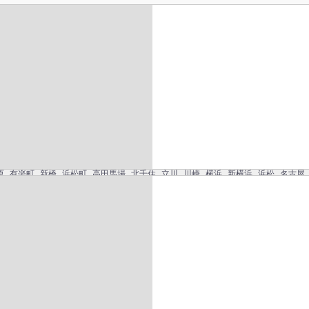
グ
コンドミニアム
リゾートホテル
区
熱海市
銀座
軽井沢
函館市
箱根
草津
石垣島
淡路島
白浜
浜松
盛岡市
原
有楽町
新橋
浜松町
高田馬場
北千住
立川
川崎
横浜
新横浜
浜松
名古屋
館
札幌
ツダスタジアム
福岡ドーム
京セラドーム
札幌ドーム
西武ドーム
千葉マリスタ
ホール
広島グリーンアリーナ
幕張メッセ
東京ビッグサイト
インテックス大阪
TRAVELISTについて