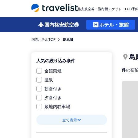
格安航空券・飛行機チケット・LCC予
国内格安
航空券
ホテル・旅館
国内ホテルTOP
島原城
島
人気の絞り込み条件
件
の宿
全館禁煙
温泉
朝食付き
夕食付き
敷地内駐車場
全て表示