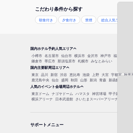
こだわり条件から探す
朝食付き
夕食付き
禁煙
総合人気ランキン
国内ホテル予約人気エリア
小樽市
名古屋市
仙台市
横浜市
金沢市
神戸市
福岡市博多
鎌倉市
帯広市
那須塩原市
札幌市
みなとみらい
国内主要駅周辺エリア
東京
品川
新宿
渋谷
恵比寿
池袋
上野
大宮
宇都宮
秋葉
鹿児島中央
仙台
盛岡
秋田
山形
新潟
青森
新函館北斗
函
人気のイベント会場周辺ホテル
東京ドーム
ナゴヤドーム
ハマスタ
神宮球場
甲子園球場
マ
横浜アリーナ
日本武道館
さいたまスーパーアリーナ
大阪城
サポートメニュー