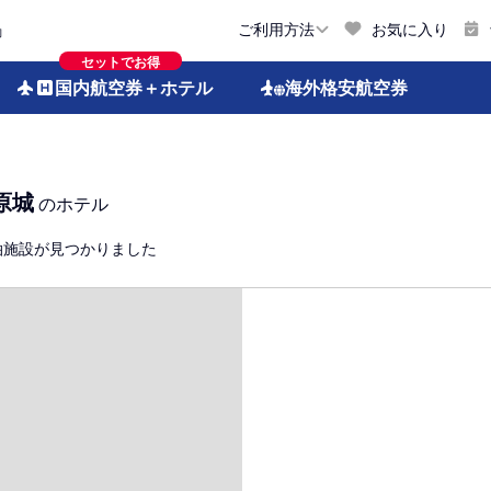
お気に入り
ご利用方法
約
セットでお得
国内航空券
＋ホテル
海外格安
航空券
原城
のホテル
泊施設が見つかりました