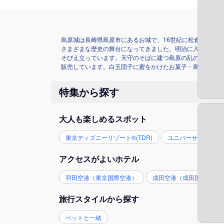
島原城は長崎県島原市にあるお城で、16世紀に松倉重政によ
さまざまな歴史の舞台になってきました。明治に入ると解体
そびえ立っています。天守のそばに建つ島原の乱の首領・天
販売しています。白玉団子に蜜をかけたお菓子・島原名物「
特集から探す
大人も楽しめるスポット
東京ディズニーリゾート®(TDR)
ユニバーサル・スタジ
アクセスがよいホテル
羽田空港（東京国際空港）
成田空港（成田国際空港
旅行スタイルから探す
ペットと一緒