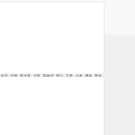
立川市
宇都宮市
鬼怒川・川治
別府市
高松市
姫路
松山
金沢
京都
新大阪
大阪
新神戸
岡山
広島
小倉
博多
熊本
宮城球場
代々木体育館
味スタ
日産スタジアム
東京国際フォーラム
パシフィコ横浜(国立大ホール)
TRAVELISTのアプリ