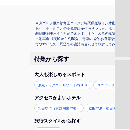
皐月ゴルフ倶楽部竜王コースは福岡県飯塚市八木山にあるゴル
おり、ホールごとの高低差は多少ありつつも、ホール内では
醍醐味を味わうことができます。また、和風の建物が雰囲気
自動車道 福岡ICから約50分、電車の場合はJR篠栗線「
てやすいため、周辺での宿泊も合わせて検討してみましょう
特集から探す
大人も楽しめるスポット
東京ディズニーリゾート®(TDR)
ユニバーサル・スタジ
アクセスがよいホテル
羽田空港（東京国際空港）
成田空港（成田国際空港
旅行スタイルから探す