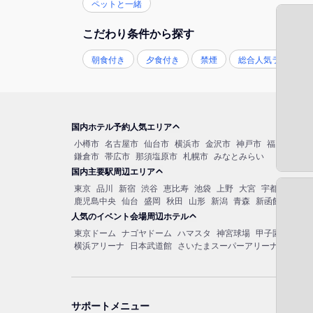
ペットと一緒
こだわり条件から探す
朝食付き
夕食付き
禁煙
総合人気ランキン
国内ホテル予約人気エリア
小樽市
名古屋市
仙台市
横浜市
金沢市
神戸市
福岡市博多
鎌倉市
帯広市
那須塩原市
札幌市
みなとみらい
国内主要駅周辺エリア
東京
品川
新宿
渋谷
恵比寿
池袋
上野
大宮
宇都宮
秋葉
鹿児島中央
仙台
盛岡
秋田
山形
新潟
青森
新函館北斗
函
人気のイベント会場周辺ホテル
東京ドーム
ナゴヤドーム
ハマスタ
神宮球場
甲子園球場
マ
横浜アリーナ
日本武道館
さいたまスーパーアリーナ
大阪城
サポートメニュー