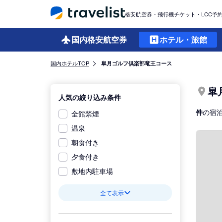
格安航空券・飛行機チケット・LCC予
国内格安
航空券
ホテル・旅館
国内ホテルTOP
皐月ゴルフ倶楽部竜王コース
皐
人気の絞り込み条件
件
の宿
全館禁煙
温泉
朝食付き
夕食付き
敷地内駐車場
全て表示