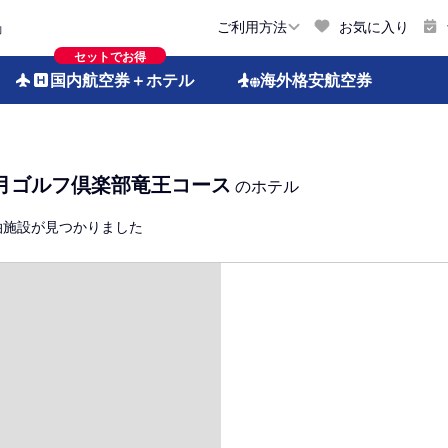
お気に入り
ご利用方法
約
セットでお得
国内航空券
＋ホテル
海外格安
航空券
月ゴルフ倶楽部竜王コース
のホテル
泊施設が見つかりました