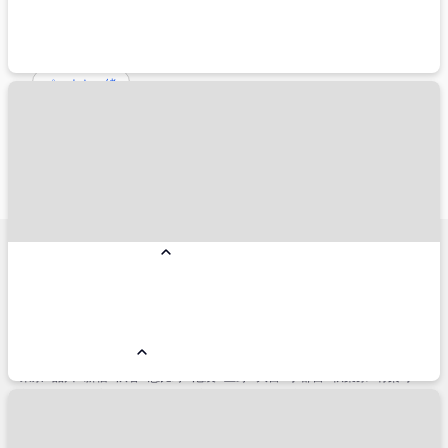
新千歳空港
旅行スタイルから探す
ペットと一緒
こだわり条件から探す
朝食付き
夕食付き
禁煙
総合人気ランキング
コンドミニアム
リゾートホテル
国内ホテル予約人気エリア
小樽市
名古屋市
仙台市
横浜市
金沢市
神戸市
福岡市博多区
熱海市
銀座
軽井沢
函館市
箱根
草津
石垣島
淡路島
白浜
浜松
盛岡市
立川市
宇都宮市
鬼怒川・川治
別府市
高松市
姫路
松山
鎌倉市
帯広市
那須塩原市
札幌市
みなとみらい
国内主要駅周辺エリア
東京
品川
新宿
渋谷
恵比寿
池袋
上野
大宮
宇都宮
秋葉原
有楽町
新橋
浜松町
高田馬場
北千住
立川
川崎
横浜
新横浜
浜松
名古屋
金沢
京都
新大阪
大阪
新神戸
岡山
広島
小倉
博多
熊本
鹿児島中央
仙台
盛岡
秋田
山形
新潟
青森
新函館北斗
函館
札幌