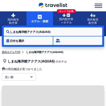
menu
セットでお得
国内航空券
国内格安
海外格安
ホテル・旅館
＋ホテル
航空券
航空券
しまね海洋館アクアス(AQUAS)
日付を選択
国内ホテルTOP
しまね海洋館アクアス(AQUAS)
しまね海洋館アクアス(AQUAS)
のホテル
件
の宿泊施設が見つかりました
近い順
しまね海洋館アクアス(AQUAS)は島根県浜田市久代町と江津市波子町にまた