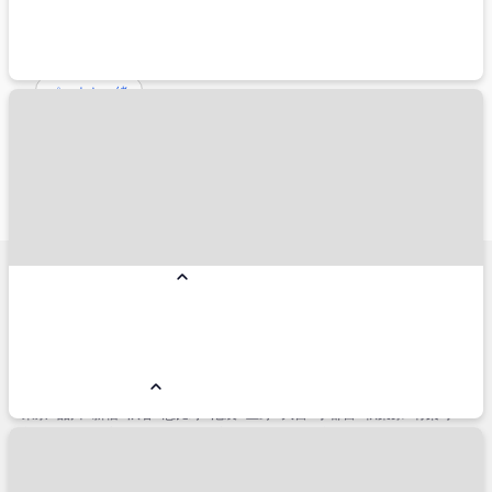
新千歳空港
旅行スタイルから探す
ペットと一緒
こだわり条件から探す
朝食付き
夕食付き
禁煙
総合人気ランキング
コンドミニアム
リゾートホテル
国内ホテル予約人気エリア
小樽市
名古屋市
仙台市
横浜市
金沢市
神戸市
福岡市博多区
熱海市
銀座
軽井沢
函館市
箱根
草津
石垣島
淡路島
白浜
浜松
盛岡市
立川市
宇都宮市
鬼怒川・川治
別府市
高松市
姫路
松山
鎌倉市
帯広市
那須塩原市
札幌市
みなとみらい
国内主要駅周辺エリア
東京
品川
新宿
渋谷
恵比寿
池袋
上野
大宮
宇都宮
秋葉原
有楽町
新橋
浜松町
高田馬場
北千住
立川
川崎
横浜
新横浜
浜松
名古屋
金沢
京都
新大阪
大阪
新神戸
岡山
広島
小倉
博多
熊本
鹿児島中央
仙台
盛岡
秋田
山形
新潟
青森
新函館北斗
函館
札幌