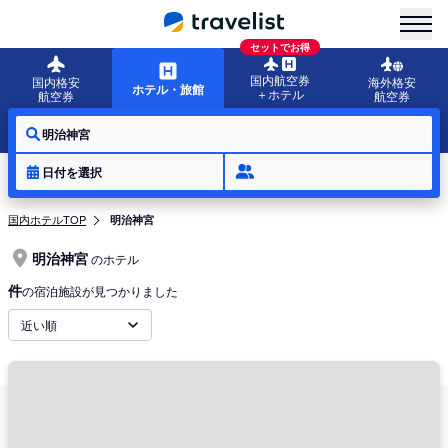
menu
セットでお得
国内航空券
国内格安
海外格安
ホテル・旅館
＋ホテル
航空券
航空券
明治神宮
日付を選択
国内ホテルTOP
明治神宮
明治神宮
のホテル
件
の宿泊施設が見つかりました
近い順
明治神宮は、東京の中心に鎮座する明治天皇と昭憲皇太后をご祭神として祀