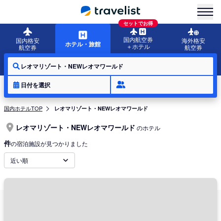
menu
セットでお得
国内航空券
国内格安
海外格安
ホテル・旅館
＋ホテル
航空券
航空券
レオマリゾート・NEWレオマワールド
日付を選択
国内ホテルTOP
レオマリゾート・NEWレオマワールド
レオマリゾート・NEWレオマワールド
のホテル
件
の宿泊施設が見つかりました
近い順
レオマリゾート・NEWレオマワールドは、香川県丸亀市綾歌町にある遊園地