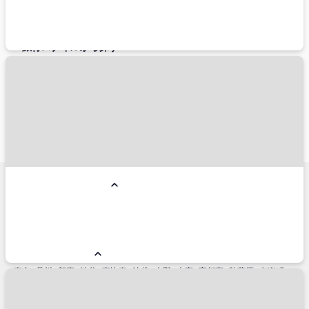
新千歳空港
旅行スタイルから探す
ペットと一緒
こだわり条件から探す
朝食付き
夕食付き
禁煙
総合人気ランキング
コンドミニアム
リゾートホテル
国内ホテル予約人気エリア
小樽市
名古屋市
仙台市
横浜市
金沢市
神戸市
福岡市博多区
熱海市
銀座
軽井沢
函館市
箱根
草津
石垣島
淡路島
白浜
浜松
盛岡市
立川市
宇都宮市
鬼怒川・川治
別府市
高松市
姫路
松山
鎌倉市
帯広市
那須塩原市
札幌市
みなとみらい
国内主要駅周辺エリア
東京
品川
新宿
渋谷
恵比寿
池袋
上野
大宮
宇都宮
秋葉原
有楽町
新橋
浜松町
高田馬場
北千住
立川
川崎
横浜
新横浜
浜松
名古屋
金沢
京都
新大阪
大阪
新神戸
岡山
広島
小倉
博多
熊本
鹿児島中央
仙台
盛岡
秋田
山形
新潟
青森
新函館北斗
函館
札幌