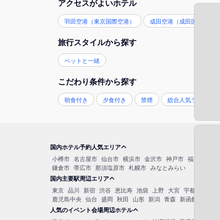
アクセスがよいホテル
羽田空港（東京国際空港）
成田空港（成田国際空港
旅行スタイルから探す
ペットと一緒
こだわり条件から探す
朝食付き
夕食付き
禁煙
総合人気ランキン
国内ホテル予約人気エリア
小樽市
名古屋市
仙台市
横浜市
金沢市
神戸市
福岡市博多
鎌倉市
帯広市
那須塩原市
札幌市
みなとみらい
国内主要駅周辺エリア
東京
品川
新宿
渋谷
恵比寿
池袋
上野
大宮
宇都宮
秋葉
鹿児島中央
仙台
盛岡
秋田
山形
新潟
青森
新函館北斗
函
人気のイベント会場周辺ホテル