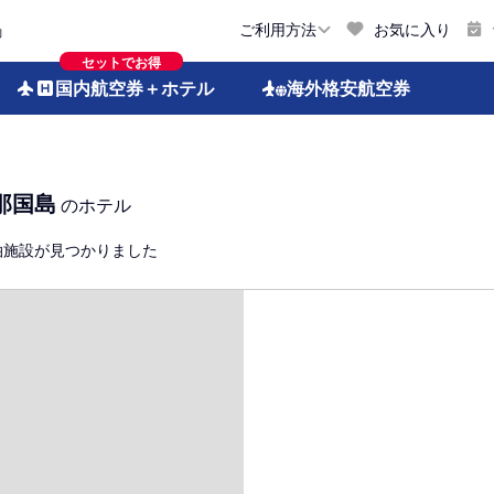
お気に入り
ご利用方法
約
セットでお得
国内航空券
＋ホテル
海外格安
航空券
那国島
のホテル
泊施設が見つかりました