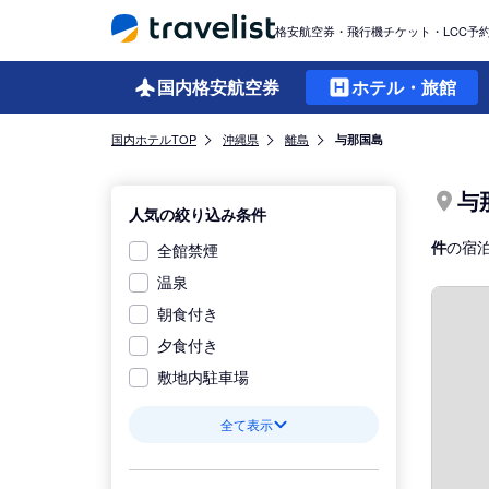
格安航空券・飛行機チケット・LCC予
国内格安
航空券
ホテル・旅館
国内ホテルTOP
沖縄県
離島
与那国島
与
人気の絞り込み条件
件
の宿
全館禁煙
温泉
朝食付き
夕食付き
敷地内駐車場
全て表示