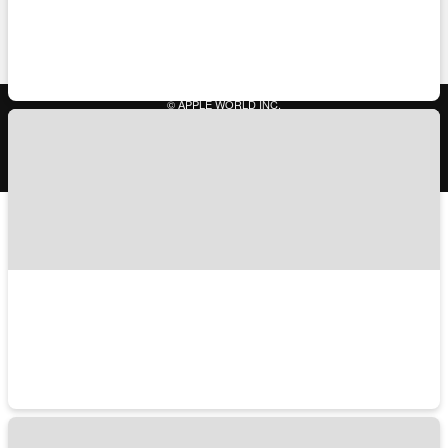
TRAVELISTのアプリ
© APPLE WORLD INC.