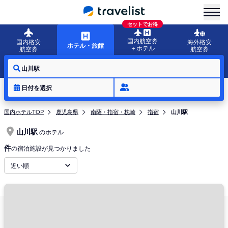
menu
セットでお得
国内航空券
国内格安
海外格安
ホテル・旅館
＋ホテル
航空券
航空券
山川駅
日付を選択
国内ホテルTOP
鹿児島県
南薩・指宿・枕崎
指宿
山川駅
山川駅
のホテル
件
の宿泊施設が見つかりました
近い順
周辺地域