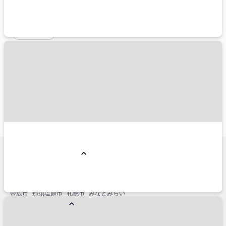
羽田空港（東京国際空港）
成田空港（成田国際空港）
伊丹空港（大阪国際空港）
関西空港（関西国際空港）
新千歳空港
旅行スタイルから探す
ペットと一緒
こだわり条件から探す
朝食付き
夕食付き
禁煙
総合人気ランキング
コンドミニアム
リゾートホテル
国内ホテル予約人気エリア
小樽市
名古屋市
仙台市
横浜市
金沢市
神戸市
福岡市博多区
熱海市
銀座
軽井沢
函館市
箱根
草津
石垣島
淡路島
白浜
浜松
盛岡市
立川市
宇都宮市
鬼怒川・川治
別府市
高松市
姫路
松山
鎌倉市
帯広市
那須塩原市
札幌市
みなとみらい
国内主要駅周辺エリア
東京
品川
新宿
渋谷
恵比寿
池袋
上野
大宮
宇都宮
秋葉原
有楽町
新橋
浜松町
高田馬場
北千住
立川
川崎
横浜
新横浜
浜松
名古屋