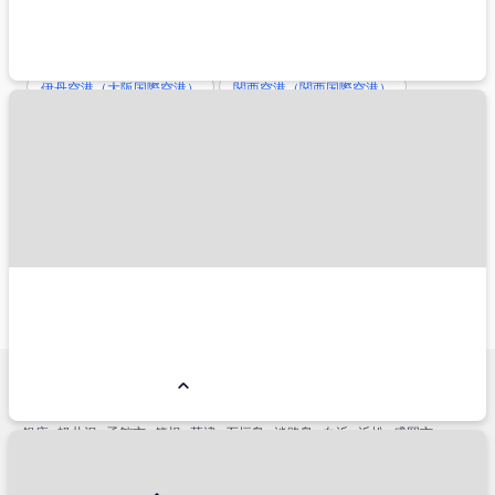
アクセスがよいホテル
羽田空港（東京国際空港）
成田空港（成田国際空港）
伊丹空港（大阪国際空港）
関西空港（関西国際空港）
新千歳空港
旅行スタイルから探す
ペットと一緒
こだわり条件から探す
朝食付き
夕食付き
禁煙
総合人気ランキング
コンドミニアム
リゾートホテル
国内ホテル予約人気エリア
小樽市
名古屋市
仙台市
横浜市
金沢市
神戸市
福岡市博多区
熱海市
銀座
軽井沢
函館市
箱根
草津
石垣島
淡路島
白浜
浜松
盛岡市
立川市
宇都宮市
鬼怒川・川治
別府市
高松市
姫路
松山
鎌倉市
帯広市
那須塩原市
札幌市
みなとみらい