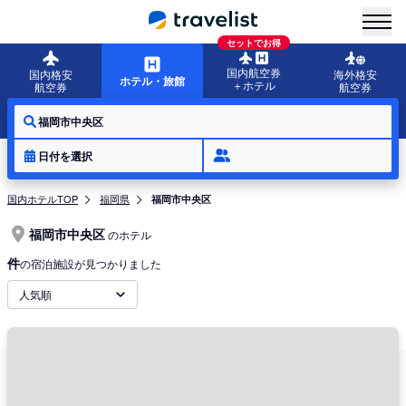
menu
セットでお得
国内航空券
国内格安
海外格安
ホテル・旅館
＋ホテル
航空券
航空券
福岡市中央区
日付を選択
国内ホテルTOP
福岡県
福岡市中央区
福岡市中央区
のホテル
件
の宿泊施設が見つかりました
人気順
周辺地域