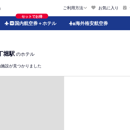
お気に入り
ご利用方法
約
セットでお得
国内航空券
＋ホテル
海外格安
航空券
丁堀駅
のホテル
泊施設が見つかりました