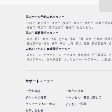
国内ホテル予約人気エリア
小樽市
名古屋市
仙台市
横浜市
金沢市
神戸市
福岡市博多
鎌倉市
帯広市
那須塩原市
札幌市
みなとみらい
国内主要駅周辺エリア
東京
品川
新宿
渋谷
恵比寿
池袋
上野
大宮
宇都宮
秋葉
鹿児島中央
仙台
盛岡
秋田
山形
新潟
青森
新函館北斗
函
人気のイベント会場周辺ホテル
東京ドーム
ナゴヤドーム
ハマスタ
神宮球場
甲子園球場
マ
横浜アリーナ
日本武道館
さいたまスーパーアリーナ
大阪城
サポートメニュー
ご予約確認
ご利用の流れ
チケットの種類
キャンセル・変更に関して
コンビニ決済のご案内
よくあるご質問
お問い合わせ