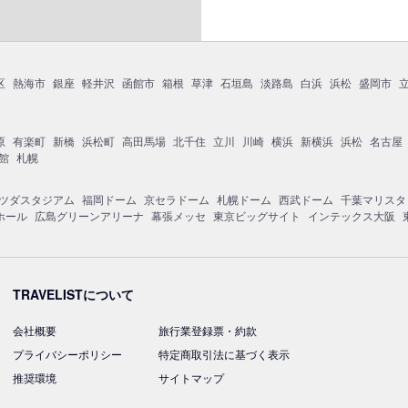
区
熱海市
銀座
軽井沢
函館市
箱根
草津
石垣島
淡路島
白浜
浜松
盛岡市
原
有楽町
新橋
浜松町
高田馬場
北千住
立川
川崎
横浜
新横浜
浜松
名古屋
館
札幌
ツダスタジアム
福岡ドーム
京セラドーム
札幌ドーム
西武ドーム
千葉マリスタ
ホール
広島グリーンアリーナ
幕張メッセ
東京ビッグサイト
インテックス大阪
TRAVELISTについて
会社概要
旅行業登録票・約款
プライバシーポリシー
特定商取引法に基づく表示
推奨環境
サイトマップ