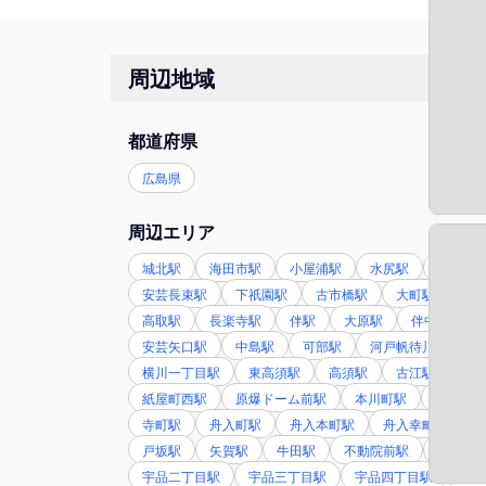
周辺地域
都道府県
広島県
周辺エリア
城北駅
海田市駅
小屋浦駅
水尻駅
坂駅
安芸長束駅
下祇園駅
古市橋駅
大町駅
緑
高取駅
長楽寺駅
伴駅
大原駅
伴中央駅
安芸矢口駅
中島駅
可部駅
河戸帆待川駅
横川一丁目駅
東高須駅
高須駅
古江駅
草
紙屋町西駅
原爆ドーム前駅
本川町駅
十日市
寺町駅
舟入町駅
舟入本町駅
舟入幸町駅
戸坂駅
矢賀駅
牛田駅
不動院前駅
広島駅
宇品二丁目駅
宇品三丁目駅
宇品四丁目駅
宇