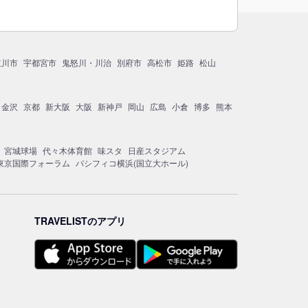
立川市
宇都宮市
鬼怒川・川治
別府市
高松市
姫路
松山
金沢
京都
新大阪
大阪
新神戸
岡山
広島
小倉
博多
熊本
宮城球場
代々木体育館
味スタ
日産スタジアム
東京国際フォーラム
パシフィコ横浜(国立大ホール)
TRAVELISTのアプリ