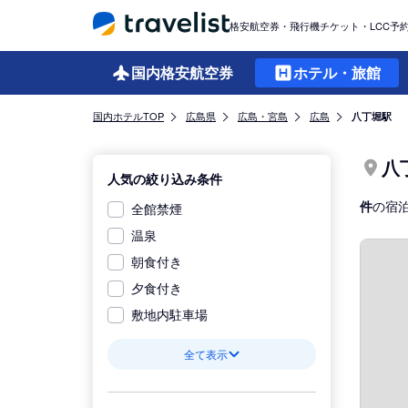
格安航空券・飛行機チケット・LCC予
国内格安
航空券
ホテル・旅館
国内ホテルTOP
広島県
広島・宮島
広島
八丁堀駅
八
人気の絞り込み条件
件
の宿
全館禁煙
温泉
朝食付き
夕食付き
敷地内駐車場
全て表示