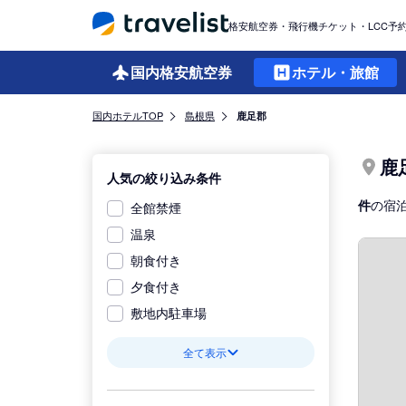
格安航空券・飛行機チケット・LCC予
国内格安
航空券
ホテル・旅館
国内ホテルTOP
島根県
鹿足郡
鹿
人気の絞り込み条件
件
の宿
全館禁煙
温泉
朝食付き
夕食付き
敷地内駐車場
全て表示