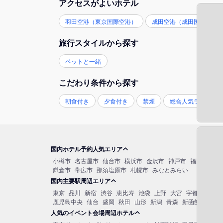
アクセスがよいホテル
羽田空港（東京国際空港）
成田空港（成田国際空港
旅行スタイルから探す
ペットと一緒
こだわり条件から探す
朝食付き
夕食付き
禁煙
総合人気ランキン
国内ホテル予約人気エリア
小樽市
名古屋市
仙台市
横浜市
金沢市
神戸市
福岡市博多
鎌倉市
帯広市
那須塩原市
札幌市
みなとみらい
国内主要駅周辺エリア
東京
品川
新宿
渋谷
恵比寿
池袋
上野
大宮
宇都宮
秋葉
鹿児島中央
仙台
盛岡
秋田
山形
新潟
青森
新函館北斗
函
人気のイベント会場周辺ホテル