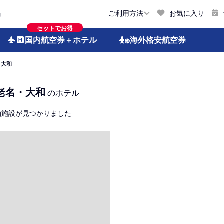
お気に入り
ご利用方法
約
セットでお得
国内航空券
＋ホテル
海外格安
航空券
・大和
老名・大和
のホテル
泊施設が見つかりました