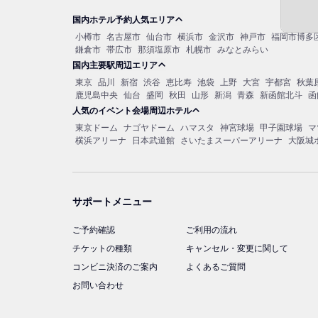
国内ホテル予約人気エリア
小樽市
名古屋市
仙台市
横浜市
金沢市
神戸市
福岡市博多
鎌倉市
帯広市
那須塩原市
札幌市
みなとみらい
国内主要駅周辺エリア
東京
品川
新宿
渋谷
恵比寿
池袋
上野
大宮
宇都宮
秋葉
鹿児島中央
仙台
盛岡
秋田
山形
新潟
青森
新函館北斗
函
人気のイベント会場周辺ホテル
東京ドーム
ナゴヤドーム
ハマスタ
神宮球場
甲子園球場
マ
横浜アリーナ
日本武道館
さいたまスーパーアリーナ
大阪城
サポートメニュー
ご予約確認
ご利用の流れ
チケットの種類
キャンセル・変更に関して
コンビニ決済のご案内
よくあるご質問
お問い合わせ