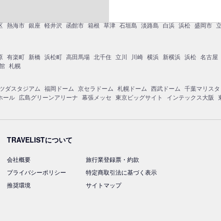
区
熱海市
銀座
軽井沢
函館市
箱根
草津
石垣島
淡路島
白浜
浜松
盛岡市
原
有楽町
新橋
浜松町
高田馬場
北千住
立川
川崎
横浜
新横浜
浜松
名古屋
館
札幌
ツダスタジアム
福岡ドーム
京セラドーム
札幌ドーム
西武ドーム
千葉マリスタ
ホール
広島グリーンアリーナ
幕張メッセ
東京ビッグサイト
インテックス大阪
TRAVELISTについて
会社概要
旅行業登録票・約款
プライバシーポリシー
特定商取引法に基づく表示
推奨環境
サイトマップ