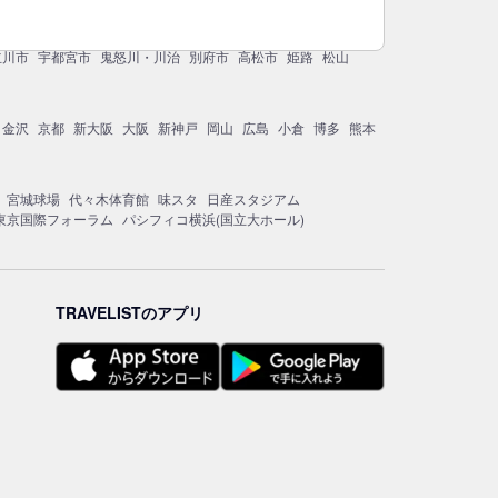
立川市
宇都宮市
鬼怒川・川治
別府市
高松市
姫路
松山
金沢
京都
新大阪
大阪
新神戸
岡山
広島
小倉
博多
熊本
宮城球場
代々木体育館
味スタ
日産スタジアム
東京国際フォーラム
パシフィコ横浜(国立大ホール)
TRAVELISTのアプリ