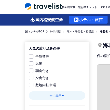
格安航空券・飛行機チケット・LCC予
国内格安
航空券
ホテル・旅館
国内ホテルTOP
神奈川県
厚木・海老名・相模原
海老名
海
人気の絞り込み条件
件
の宿
全館禁煙
温泉
朝食付き
夕食付き
敷地内駐車場
全て表示