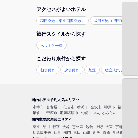
アクセスがよいホテル
羽田空港（東京国際空港）
成田空港（成田国際空港
旅行スタイルから探す
ペットと一緒
こだわり条件から探す
朝食付き
夕食付き
禁煙
総合人気ランキン
国内ホテル予約人気エリア
小樽市
名古屋市
仙台市
横浜市
金沢市
神戸市
福岡市博多
鎌倉市
帯広市
那須塩原市
札幌市
みなとみらい
国内主要駅周辺エリア
東京
品川
新宿
渋谷
恵比寿
池袋
上野
大宮
宇都宮
秋葉
鹿児島中央
仙台
盛岡
秋田
山形
新潟
青森
新函館北斗
函