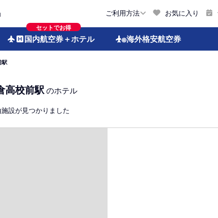
お気に入り
ご利用方法
約
セットでお得
国内航空券
＋ホテル
海外格安
航空券
前駅
倉高校前駅
のホテル
泊施設が見つかりました