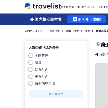
格安航空券・飛行機チケット・LCC予
国内格安
航空券
ホテル・旅館
国内ホテルTOP
神奈川県
湘南・鎌倉
鎌倉
鎌倉高校
鎌
人気の絞り込み条件
件
の宿
全館禁煙
温泉
朝食付き
夕食付き
敷地内駐車場
全て表示