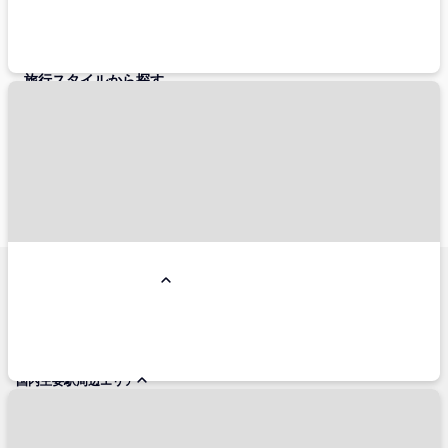
伊丹空港（大阪国際空港）
関西空港（関西国際空港）
新千歳空港
旅行スタイルから探す
ペットと一緒
こだわり条件から探す
朝食付き
夕食付き
禁煙
総合人気ランキング
コンドミニアム
リゾートホテル
国内ホテル予約人気エリア
小樽市
名古屋市
仙台市
横浜市
金沢市
神戸市
福岡市博多区
熱海市
銀座
軽井沢
函館市
箱根
草津
石垣島
淡路島
白浜
浜松
盛岡市
立川市
宇都宮市
鬼怒川・川治
別府市
高松市
姫路
松山
鎌倉市
帯広市
那須塩原市
札幌市
みなとみらい
国内主要駅周辺エリア
東京
品川
新宿
渋谷
恵比寿
池袋
上野
大宮
宇都宮
秋葉原
有楽町
新橋
浜松町
高田馬場
北千住
立川
川崎
横浜
新横浜
浜松
名古屋
金沢
京都
新大阪
大阪
新神戸
岡山
広島
小倉
博多
熊本
鹿児島中央