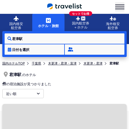
menu
セットでお得
国内航空券
国内格安
海外格安
ホテル・旅館
＋ホテル
航空券
航空券
君津駅
日付を選択
国内ホテルTOP
千葉県
木更津・君津・富津
木更津・君津
君津駅
君津駅
のホテル
件
の宿泊施設が見つかりました
近い順
周辺地域