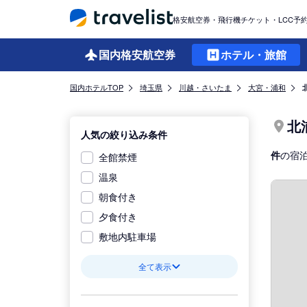
格安航空券・飛行機チケット・LCC予
国内格安
航空券
ホテル・旅館
国内ホテルTOP
埼玉県
川越・さいたま
大宮・浦和
北
人気の絞り込み条件
件
の宿
全館禁煙
温泉
朝食付き
夕食付き
敷地内駐車場
全て表示