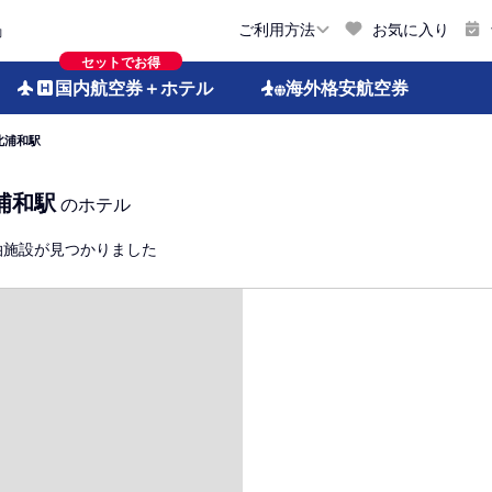
お気に入り
ご利用方法
約
セットでお得
国内航空券
＋ホテル
海外格安
航空券
北浦和駅
浦和駅
のホテル
泊施設が見つかりました