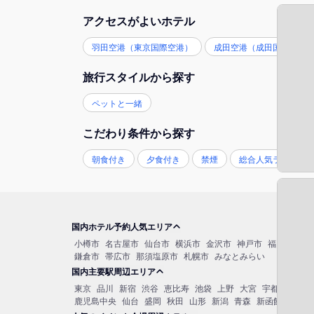
アクセスがよいホテル
羽田空港（東京国際空港）
成田空港（成田国際空港
旅行スタイルから探す
ペットと一緒
こだわり条件から探す
朝食付き
夕食付き
禁煙
総合人気ランキン
国内ホテル予約人気エリア
小樽市
名古屋市
仙台市
横浜市
金沢市
神戸市
福岡市博多
鎌倉市
帯広市
那須塩原市
札幌市
みなとみらい
国内主要駅周辺エリア
東京
品川
新宿
渋谷
恵比寿
池袋
上野
大宮
宇都宮
秋葉
鹿児島中央
仙台
盛岡
秋田
山形
新潟
青森
新函館北斗
函