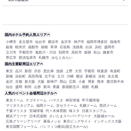
国内ホテル予約人気エリア
小樽市
名古屋市
仙台市
横浜市
金沢市
神戸市
福岡市博多区
熱海市
銀座
軽井沢
函館市
箱根
草津
石垣島
淡路島
白浜
浜松
盛岡市
立川市
宇都宮市
鬼怒川・川治
別府市
高松市
姫路
松山
鎌倉市
帯広市
那須塩原市
札幌市
みなとみらい
国内主要駅周辺エリア
東京
品川
新宿
渋谷
恵比寿
池袋
上野
大宮
宇都宮
秋葉原
有楽町
新橋
浜松町
高田馬場
北千住
立川
川崎
横浜
新横浜
浜松
名古屋
金沢
京都
新大阪
大阪
新神戸
岡山
広島
小倉
博多
熊本
鹿児島中央
仙台
盛岡
秋田
山形
新潟
青森
新函館北斗
函館
札幌
人気のイベント会場周辺ホテル
東京ドーム
ナゴヤドーム
ハマスタ
神宮球場
甲子園球場
マツダスタジアム
福岡ドーム
京セラドーム
札幌ドーム
西武ドーム
千葉マリスタ
宮城球場
代々木体育館
味スタ
日産スタジアム
横浜アリーナ
日本武道館
さいたまスーパーアリーナ
大阪城ホール
広島グリーンアリーナ
幕張メッセ
東京ビッグサイト
インテックス大阪
東京国際フォーラム
パシフィコ横浜(国立大ホール)