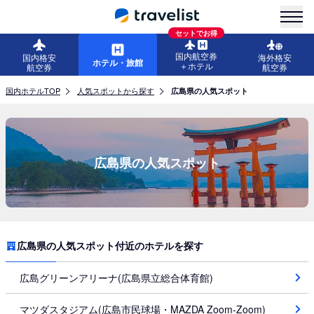
menu
セットでお得
国内航空券
国内格安
海外格安
ホテル・旅館
＋ホテル
航空券
航空券
国内ホテルTOP
人気スポットから探す
広島県の人気スポット
広島県の人気スポット
広島県の人気スポット付近のホテルを探す
広島グリーンアリーナ(広島県立総合体育館)
マツダスタジアム(広島市民球場・MAZDA Zoom-Zoom)