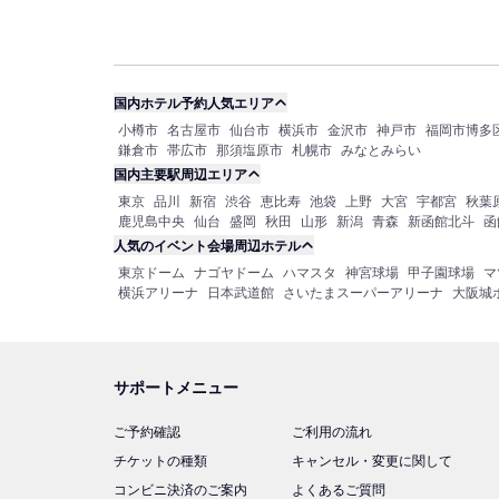
国内ホテル予約人気エリア
小樽市
名古屋市
仙台市
横浜市
金沢市
神戸市
福岡市博多
鎌倉市
帯広市
那須塩原市
札幌市
みなとみらい
国内主要駅周辺エリア
東京
品川
新宿
渋谷
恵比寿
池袋
上野
大宮
宇都宮
秋葉
鹿児島中央
仙台
盛岡
秋田
山形
新潟
青森
新函館北斗
函
人気のイベント会場周辺ホテル
東京ドーム
ナゴヤドーム
ハマスタ
神宮球場
甲子園球場
マ
横浜アリーナ
日本武道館
さいたまスーパーアリーナ
大阪城
サポートメニュー
ご予約確認
ご利用の流れ
チケットの種類
キャンセル・変更に関して
コンビニ決済のご案内
よくあるご質問