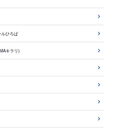
ールひろば
MAキラリ)