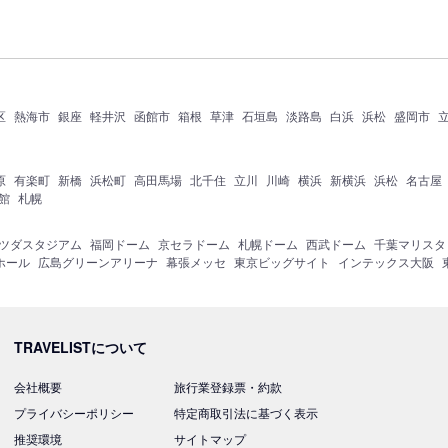
区
熱海市
銀座
軽井沢
函館市
箱根
草津
石垣島
淡路島
白浜
浜松
盛岡市
原
有楽町
新橋
浜松町
高田馬場
北千住
立川
川崎
横浜
新横浜
浜松
名古屋
館
札幌
ツダスタジアム
福岡ドーム
京セラドーム
札幌ドーム
西武ドーム
千葉マリスタ
ホール
広島グリーンアリーナ
幕張メッセ
東京ビッグサイト
インテックス大阪
TRAVELISTについて
会社概要
旅行業登録票・約款
プライバシーポリシー
特定商取引法に基づく表示
推奨環境
サイトマップ