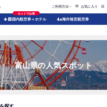
お気に入り
ご利用方法
約
セットでお得
国内航空券
＋ホテル
海外格安
航空券
富山県の人気スポット
を探す