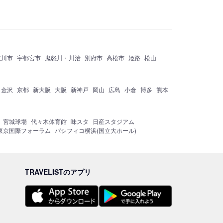
立川市
宇都宮市
鬼怒川・川治
別府市
高松市
姫路
松山
金沢
京都
新大阪
大阪
新神戸
岡山
広島
小倉
博多
熊本
宮城球場
代々木体育館
味スタ
日産スタジアム
東京国際フォーラム
パシフィコ横浜(国立大ホール)
TRAVELISTのアプリ