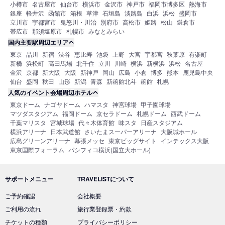
小樽市
名古屋市
仙台市
横浜市
金沢市
神戸市
福岡市博多区
熱海市
銀座
軽井沢
函館市
箱根
草津
石垣島
淡路島
白浜
浜松
盛岡市
立川市
宇都宮市
鬼怒川・川治
別府市
高松市
姫路
松山
鎌倉市
帯広市
那須塩原市
札幌市
みなとみらい
国内主要駅周辺エリア
東京
品川
新宿
渋谷
恵比寿
池袋
上野
大宮
宇都宮
秋葉原
有楽町
新橋
浜松町
高田馬場
北千住
立川
川崎
横浜
新横浜
浜松
名古屋
金沢
京都
新大阪
大阪
新神戸
岡山
広島
小倉
博多
熊本
鹿児島中央
仙台
盛岡
秋田
山形
新潟
青森
新函館北斗
函館
札幌
人気のイベント会場周辺ホテル
東京ドーム
ナゴヤドーム
ハマスタ
神宮球場
甲子園球場
マツダスタジアム
福岡ドーム
京セラドーム
札幌ドーム
西武ドーム
千葉マリスタ
宮城球場
代々木体育館
味スタ
日産スタジアム
横浜アリーナ
日本武道館
さいたまスーパーアリーナ
大阪城ホール
広島グリーンアリーナ
幕張メッセ
東京ビッグサイト
インテックス大阪
東京国際フォーラム
パシフィコ横浜(国立大ホール)
サポートメニュー
TRAVELISTについて
ご予約確認
会社概要
ご利用の流れ
旅行業登録票・約款
チケットの種類
プライバシーポリシー