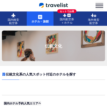
menu
セットでお得
国内航空券
国内格安
海外格安
ホテル・旅館
＋ホテル
航空券
航空券
伝統文化
伝統文化系の人気スポット付近のホテルを探す
国内ホテル予約人気エリア