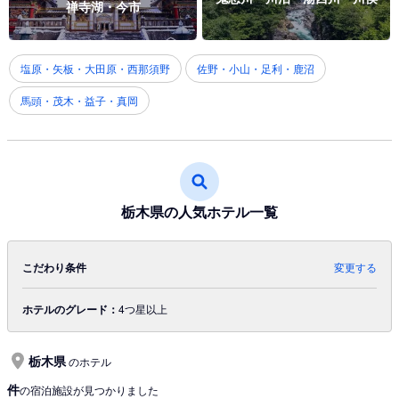
禅寺湖・今市
塩原・矢板・大田原・西那須野
佐野・小山・足利・鹿沼
馬頭・茂木・益子・真岡
栃木県の人気ホテル一覧
こだわり条件
変更する
ホテルのグレード：
4つ星以上
栃木県
のホテル
件
の宿泊施設が見つかりました