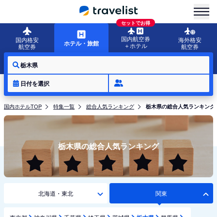
menu
セットでお得
国内航空券
国内格安
海外格安
ホテル・旅館
＋ホテル
航空券
航空券
栃木県
日付を選択
国内ホテルTOP
特集一覧
総合人気ランキング
栃木県の総合人気ランキング
栃木県の総合人気ランキング
北海道・東北
関東