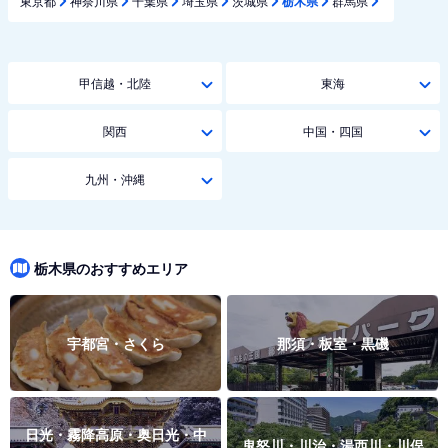
東京都
神奈川県
千葉県
埼玉県
茨城県
栃木県
群馬県
甲信越・北陸
東海
関西
中国・四国
九州・沖縄
栃木県のおすすめエリア
宇都宮・さくら
那須・板室・黒磯
日光・霧降高原・奥日光・中
鬼怒川・川治・湯西川・川俣