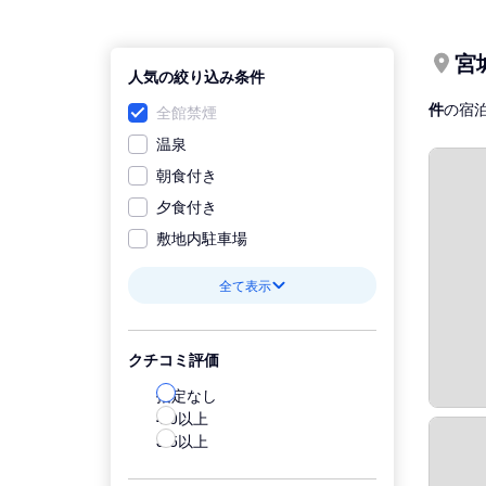
宮
人気の絞り込み条件
件
の宿
全館禁煙
温泉
朝食付き
夕食付き
敷地内駐車場
全て表示
クチコミ評価
指定なし
4.0以上
3.5以上