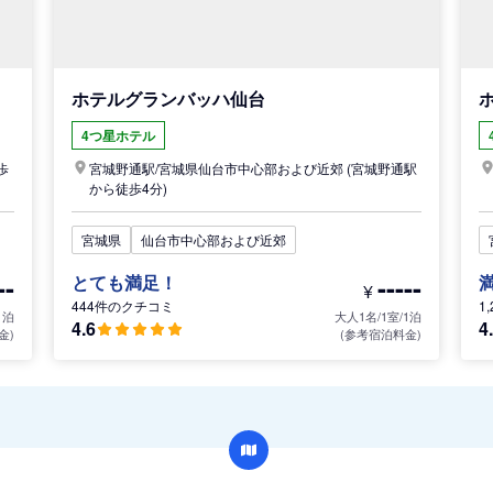
ホテルグランバッハ仙台
4つ星ホテル
歩
宮城野通駅/
宮城県
仙台市中心部および近郊
(宮城野通駅
から徒歩4分)
宮城県
仙台市中心部および近郊
--
-----
とても満足！
¥
444件のクチコミ
1
1泊
大人1名/1室/1泊
4.6
4
金)
(参考宿泊料金)