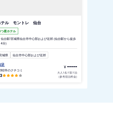
ホテル モントレ 仙台
4つ星ホテル
仙台駅/
宮城県
仙台市中心部および近郊
(仙台駅から徒歩
4分)
宮城県
仙台市中心部および近郊
-----
満足
¥
,282件のクチコミ
大人1名/1室/1泊
.3
(参考宿泊料金)