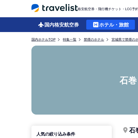
格安航空券・飛行機チケット・LCC予
国内格安
航空券
ホテル・旅館
国内ホテルTOP
特集一覧
禁煙のホテル
宮城県で禁煙の
石巻
石
人気の絞り込み条件