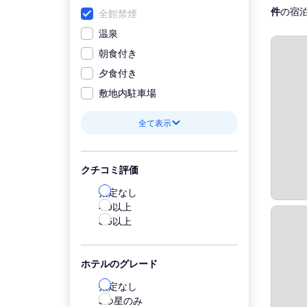
件
の宿
全館禁煙
温泉
朝食付き
夕食付き
敷地内駐車場
全て表示
クチコミ評価
指定なし
4.0以上
3.5以上
ホテルのグレード
指定なし
5つ星のみ