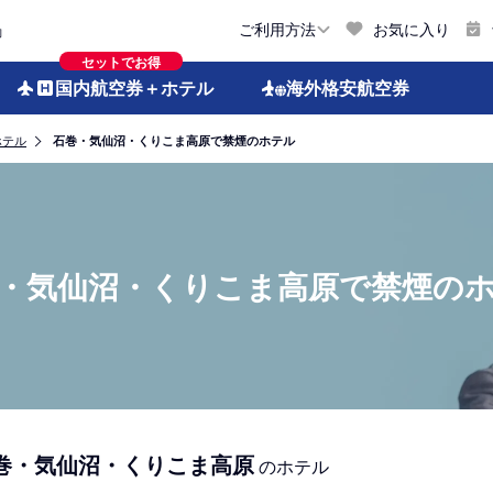
お気に入り
ご利用方法
約
セットでお得
国内航空券
＋ホテル
海外格安
航空券
ホテル
石巻・気仙沼・くりこま高原で禁煙のホテル
・気仙沼・くりこま高原で禁煙の
巻・気仙沼・くりこま高原
のホテル