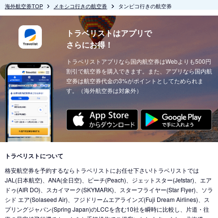
海外航空券TOP
メキシコ行きの航空券
タンピコ行きの航空券
トラベリストはアプリで
さらにお得！
トラベリストアプリなら国内航空券はWebよりも500円
割引で航空券を購入できます。また、アプリなら国内航
空券は航空券代金の3%がポイントとしてためられま
す。（海外航空券は対象外）
トラベリストについて
格安航空券を予約するならトラベリストにお任せ下さい!トラベリストでは
JAL(日本航空)、ANA(全日空)、ピーチ(Peach)、ジェットスター(Jetstar)、エア
ドゥ(AIR DO)、スカイマーク(SKYMARK)、スターフライヤー(Star Flyer)、ソラ
シド エア(Solaseed Air)、フジドリームエアラインズ(Fuji Dream Airlines)、ス
プリングジャパン(Spring Japan)のLCCを含む10社を瞬時に比較し、片道・往