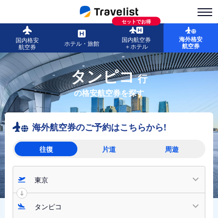
セットでお得
海外格安
国内航空券
国内格安
ホテル・旅館
航空券
＋ホテル
航空券
タンピコ
行
の格安航空券を探す
海外航空券のご予約はこちらから!
往復
片道
周遊
東京
タンピコ