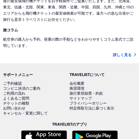
復の最安値飛行機チケットをお手軽操作でご提案いたします。また、北海道、
東北、信越・北陸、関東、東海、関西・近畿、中国、四国、九州、沖縄と10の
エリアからも飛行機チケットの最安値検索が可能です。遠方への急な出張やご
旅行も是非トラベリストにお任せください。
旅コラム
航空券の購入から予約、搭乗の際の手順などをわかりやすくコラム形式でご説
明しています。
詳しく見る
サポートメニュー
TRAVELISTについて
ご予約確認
会社概要
コンビニ決済のご案内
推奨環境
ご利用の流れ
旅行業登録票・約款
よくあるご質問
サイトマップ
チケットの種類
プライバシーポリシー
お問い合わせ
特定商取引法に基づく表示
キャンセル・変更に関して
TRAVELISTのアプリ