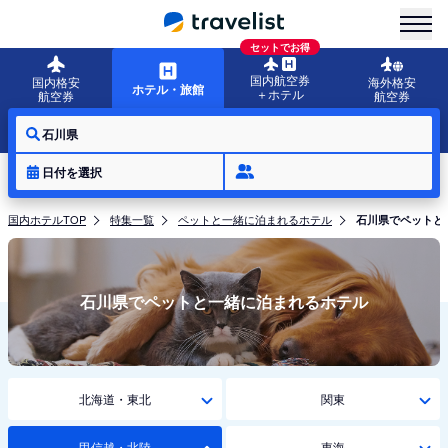
menu
セットでお得
国内航空券
国内格安
海外格安
ホテル・旅館
＋ホテル
航空券
航空券
石川県
日付を選択
国内ホテルTOP
特集一覧
ペットと一緒に泊まれるホテル
石川県でペットと
石川県でペットと一緒に泊まれるホテル
北海道・東北
関東
甲信越・北陸
東海