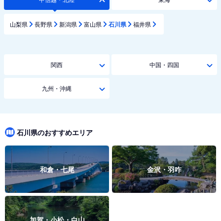
山梨県
長野県
新潟県
富山県
石川県
福井県
関西
中国・四国
九州・沖縄
石川県のおすすめエリア
和倉・七尾
金沢・羽咋
加賀・小松・白山