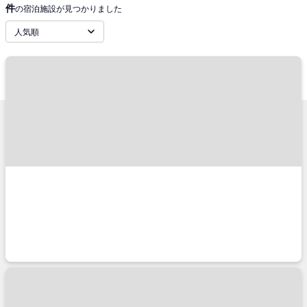
件
の宿泊施設が見つかりました
人気順
サポートメニュー
TRAVELISTについて
ご予約確認
会社概要
ご利用の流れ
旅行業登録票・約款
チケットの種類
プライバシーポリシー
キャンセル・変更に関して
特定商取引法に基づく表示
コンビニ決済のご案内
推奨環境
よくあるご質問
サイトマップ
お問い合わせ
TRAVELISTのアプリ