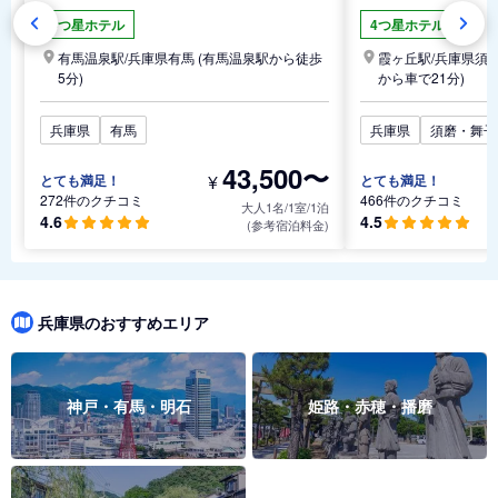
4つ星ホテル
4つ星ホテル
有馬温泉駅/
兵庫県
有馬
(有馬温泉駅から徒歩
霞ヶ丘駅/
兵庫県
須
5分)
から車で21分)
兵庫県
有馬
兵庫県
須磨・舞子
43,500〜
¥
とても満足！
とても満足！
272件のクチコミ
466件のクチコミ
大人1名/1室/1泊
4.6
4.5
(参考宿泊料金)
兵庫県のおすすめエリア
神戸・有馬・明石
姫路・赤穂・播磨