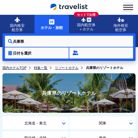
menu
セットでお得
国内航空券
国内格安
海外格安
ホテル・旅館
＋ホテル
航空券
航空券
兵庫県
日付を選択
国内ホテルTOP
特集一覧
リゾートホテル
兵庫県のリゾートホテル
兵庫県のリゾートホテル
北海道・東北
関東
甲信越・北陸
東海