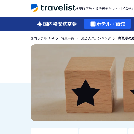
格安航空券・飛行機チケット・LCC予
国内格安
航空券
ホテル・旅館
国内ホテルTOP
特集一覧
総合人気ランキング
鳥取県の