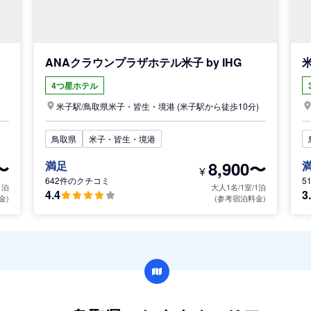
ANAクラウンプラザホテル米子 by IHG
4つ星ホテル
米子駅/
鳥取県
米子・皆生・境港
(米子駅から徒歩10分)
鳥取県
米子・皆生・境港
〜
8,900〜
満足
¥
642件のクチコミ
5
1泊
大人1名/1室/1泊
4.4
3
金)
(参考宿泊料金)