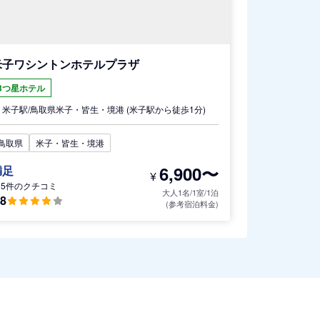
米子ワシントンホテルプラザ
3つ星ホテル
米子駅/
鳥取県
米子・皆生・境港
(米子駅から徒歩1分)
鳥取県
米子・皆生・境港
6,900〜
満足
¥
15件のクチコミ
大人1名/1室/1泊
.8
(参考宿泊料金)