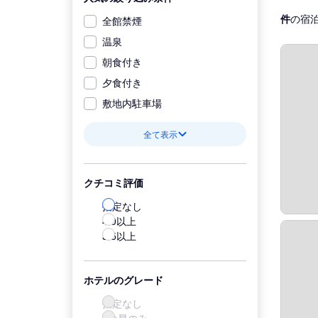
件
の宿
全館禁煙
温泉
朝食付き
夕食付き
敷地内駐車場
全て表示
クチコミ評価
指定なし
4.0以上
3.5以上
ホテルのグレード
指定なし