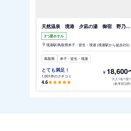
天然温泉 境港 夕凪の湯 御宿 野乃（ドーミーインチェーン）
3つ星ホテル
境港駅/
鳥取県
米子・皆生・境港
(境港駅から徒歩2分)
鳥取県
米子・皆生・境港
18,600
とても満足！
¥
1,001件のクチコミ
大人1名/1室/
4.6
(参考宿泊料