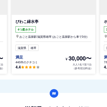
びわこ緑水亭
4つ星ホテル
おごと温泉駅/
滋賀県
雄琴
(おごと温泉駅から車で3分)
滋賀県
雄琴
〜
30,000〜
満足
¥
440件のクチコミ
7
1泊
大人1名/1室/1泊
4.4
4
金)
(参考宿泊料金)