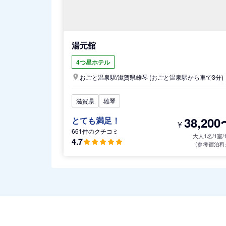
湯元舘
4つ星ホテル
おごと温泉駅/
滋賀県
雄琴
(おごと温泉駅から車で3分)
滋賀県
雄琴
38,200
とても満足！
¥
661件のクチコミ
大人1名/1室/
4.7
(参考宿泊料