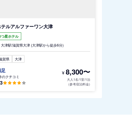
ホテルアルファーワン大津
3つ星ホテル
大津駅/
滋賀県
大津
(大津駅から徒歩6分)
滋賀県
大津
8,300〜
満足
¥
件のクチコミ
大人1名/1室/1泊
.3
(参考宿泊料金)