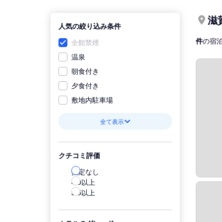
滋
人気の絞り込み条件
件
の宿
全館禁煙
温泉
朝食付き
夕食付き
敷地内駐車場
全て表示
クチコミ評価
指定なし
4.0以上
3.5以上