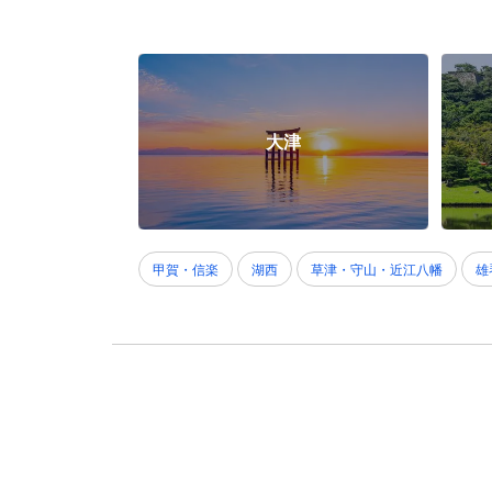
大津
甲賀・信楽
湖西
草津・守山・近江八幡
雄