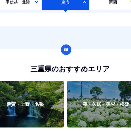
甲信越・北陸
東海
関西
三重県のおすすめエリア
伊賀・上野・名張
津・久居・美杉・松阪