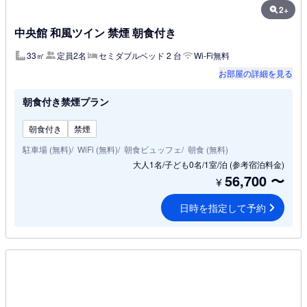
2+
中央館 和風ツイン 禁煙 朝食付き
33㎡
定員2名
セミダブルベッド 2 台
Wi-Fi無料
お部屋の詳細を見る
朝食付き禁煙プラン
朝食付き
禁煙
駐車場 (無料)
WiFi (無料)
朝食ビュッフェ
朝食 (無料)
大人1名/子ども0名/1室/泊
(参考宿泊料金)
56,700
〜
¥
日時を指定して予約