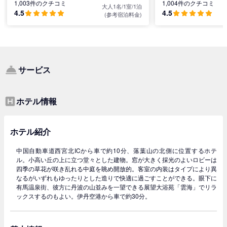
1,003件のクチコミ
1,004件のクチコミ
大人1名/1室/1泊
4.5
4.5
(参考宿泊料金)
サービス
ホテル情報
ホテル紹介
中国自動車道西宮北ICから車で約10分、落葉山の北側に位置するホテ
ル。小高い丘の上に立つ堂々とした建物。窓が大きく採光のよいロビーは
四季の草花が咲き乱れる中庭を眺め開放的。客室の内装はタイプにより異
なるがいずれもゆったりとした造りで快適に過ごすことができる。眼下に
有馬温泉街、彼方に丹波の山並みを一望できる展望大浴苑「雲海」でリラ
ックスするのもよい。伊丹空港から車で約30分。