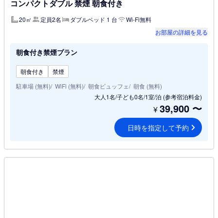
コンパクトダブル 禁煙 朝食付き
20㎡
定員2名
ダブルベッド 1 台
Wi-Fi無料
お部屋の詳細を見る
朝食付き禁煙プラン
朝食付き
禁煙
駐車場 (無料)
WiFi (無料)
朝食ビュッフェ
朝食 (無料)
大人1名/子ども0名/1室/泊
(参考宿泊料金)
39,900
〜
¥
日時を指定して予約