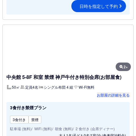
日時を指定して予約
2+
中央館 5-8F 和室 禁煙 神戸牛付き特別会席(お部屋食)
50㎡
定員4名
シングル布団 4 組
Wi-Fi無料
お部屋の詳細を見る
3食付き禁煙プラン
3食付き
禁煙
駐車場 (無料)
WiFi (無料)
朝食 (無料)
2 食付き (会席ディナー)
大人1名/子ども0名/1室/泊
(参考宿泊料金)