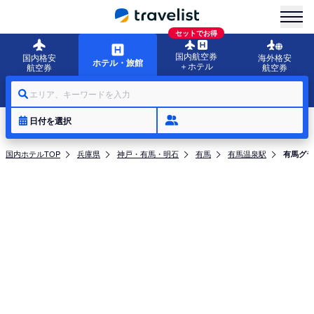
menu
セットでお得
国内航空券
国内格安
海外格安
ホテル・旅館
＋ホテル
航空券
航空券
エリア、キーワードを入力
日付を選択
国内ホテルTOP
兵庫県
神戸・有馬・明石
有馬
有馬温泉駅
有馬グラ