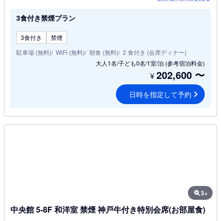
3食付き禁煙プラン
3食付き
禁煙
駐車場 (無料)
WiFi (無料)
朝食 (無料)
2 食付き (会席ディナー)
大人1名/子ども0名/1室/泊
(参考宿泊料金)
202,600
〜
¥
日時を指定して予約
3+
中央館 5-8F 和洋室 禁煙 神戸牛付き特別会席(お部屋食)