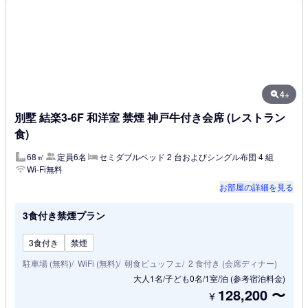
4+
別墅 結楽3-6F 和洋室 禁煙 神戸牛付き会席 (レストラン
食)
68㎡
定員6名
セミダブルベッド 2 台およびシングル布団 4 組
Wi-Fi無料
お部屋の詳細を見る
3食付き禁煙プラン
3食付き
禁煙
駐車場 (無料)
WiFi (無料)
朝食ビュッフェ
2 食付き (会席ディナー)
大人1名/子ども0名/1室/泊
(参考宿泊料金)
128,200
〜
¥