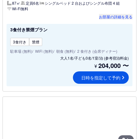
87㎡
定員6名
シングルベッド 2 台およびシングル布団 4 組
Wi-Fi無料
お部屋の詳細を見る
3食付き禁煙プラン
3食付き
禁煙
駐車場 (無料)
WiFi (無料)
朝食 (無料)
2 食付き (会席ディナー)
大人1名/子ども0名/1室/泊
(参考宿泊料金)
204,000
〜
¥
日時を指定して予約