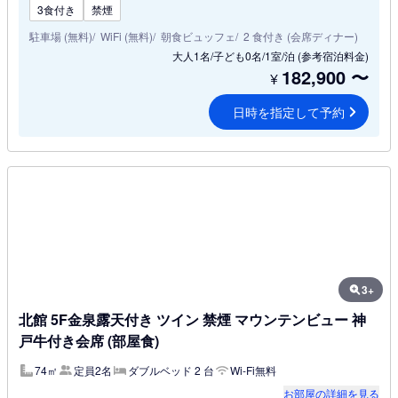
3食付き
禁煙
駐車場 (無料)
WiFi (無料)
朝食ビュッフェ
2 食付き (会席ディナー)
大人1名/子ども0名/1室/泊
(参考宿泊料金)
182,900
〜
¥
日時を指定して予約
3+
北館 5F金泉露天付き ツイン 禁煙 マウンテンビュー 神
戸牛付き会席 (部屋食)
74㎡
定員2名
ダブルベッド 2 台
Wi-Fi無料
お部屋の詳細を見る