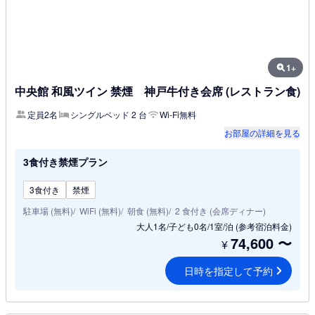
1+
中央館 和風ツイン 禁煙 神戸牛付き会席 (レストラン食)
定員2名
シングルベッド 2 台
Wi-Fi無料
お部屋の詳細を見る
3食付き禁煙プラン
3食付き
禁煙
駐車場 (無料)
WiFi (無料)
朝食 (無料)
2 食付き (会席ディナー)
大人1名/子ども0名/1室/泊
(参考宿泊料金)
74,600
〜
¥
日時を指定して予約