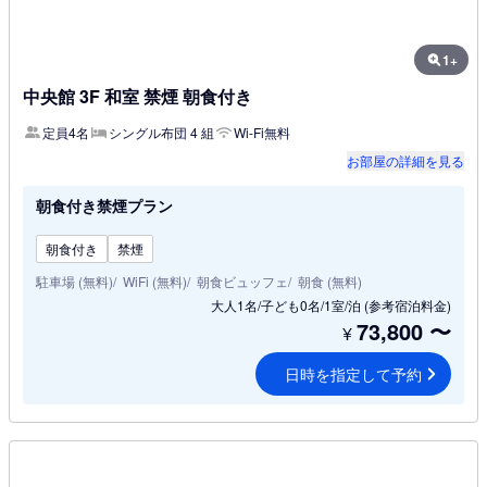
1+
中央館 3F 和室 禁煙 朝食付き
定員4名
シングル布団 4 組
Wi-Fi無料
お部屋の詳細を見る
朝食付き禁煙プラン
朝食付き
禁煙
駐車場 (無料)
WiFi (無料)
朝食ビュッフェ
朝食 (無料)
大人1名/子ども0名/1室/泊
(参考宿泊料金)
73,800
〜
¥
日時を指定して予約