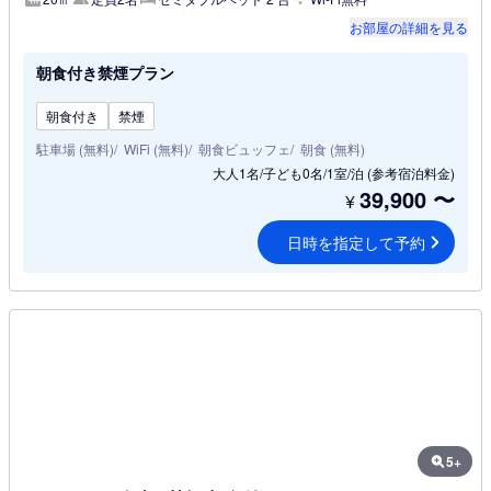
お部屋の詳細を見る
朝食付き禁煙プラン
朝食付き
禁煙
駐車場 (無料)
WiFi (無料)
朝食ビュッフェ
朝食 (無料)
大人1名/子ども0名/1室/泊
(参考宿泊料金)
39,900
〜
¥
日時を指定して予約
5+