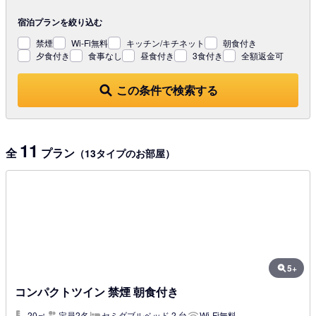
宿泊プランを
絞り込む
禁煙
Wi-Fi無料
キッチン/キチネット
朝食付き
夕食付き
食事なし
昼食付き
3食付き
全額返金可
この条件で検索する
11
全
プラン
（13タイプのお部屋）
5+
コンパクトツイン 禁煙 朝食付き
20㎡
定員2名
セミダブルベッド 2 台
Wi-Fi無料