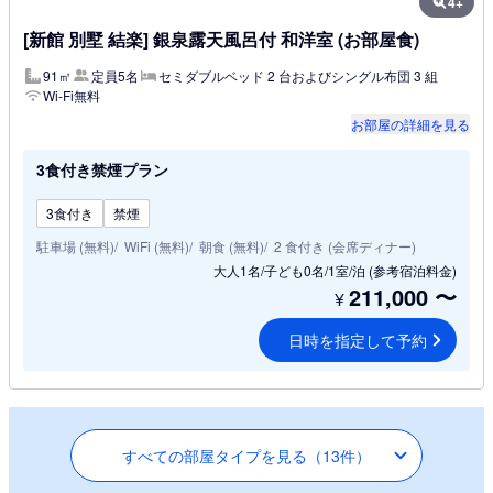
4+
[新館 別墅 結楽] 銀泉露天風呂付 和洋室 (お部屋食)
91㎡
定員5名
セミダブルベッド 2 台およびシングル布団 3 組
Wi-Fi無料
お部屋の詳細を見る
3食付き禁煙プラン
3食付き
禁煙
駐車場 (無料)
WiFi (無料)
朝食 (無料)
2 食付き (会席ディナー)
大人1名/子ども0名/1室/泊
(参考宿泊料金)
211,000
〜
¥
日時を指定して予約
すべての部屋タイプを見る（13件）