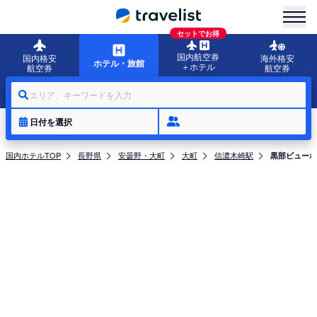
menu
セットでお得
国内航空券
国内格安
海外格安
ホテル・旅館
＋ホテル
航空券
航空券
エリア、キーワードを入力
日付を選択
国内ホテルTOP
長野県
安曇野・大町
大町
信濃木崎駅
黒部ビューホ