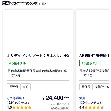
周辺でおすすめのホテル
ホリデイ インリゾートくろよん by IHG
AMBIENT 安曇野
4つ星ホテル
4つ星ホテル
信濃木崎駅/
長野県
大町
(信濃木崎駅から車
穂高駅/
長野県
安曇野
で12分)
で18分)
長野県
大町
長野県
安曇野・穂
24,400〜
¥
とても満足！
満足
122件のクチコミ
136件のクチコミ
大人1名/1室/1泊
4.5
4.0
(参考宿泊料金)