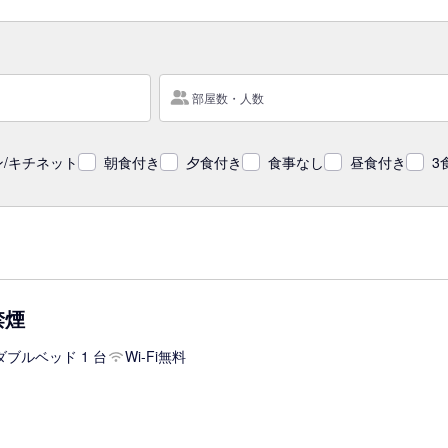
部屋数・人数
/キチネット
朝食付き
夕食付き
食事なし
昼食付き
3
禁煙
ダブルベッド 1 台
Wi-Fi無料