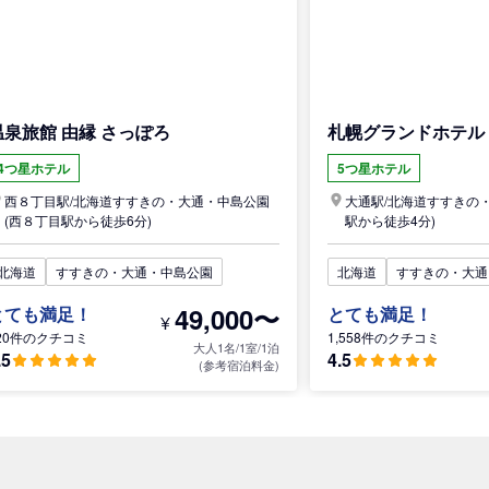
温泉旅館 由縁 さっぽろ
札幌グランドホテル
4つ星ホテル
5つ星ホテル
西８丁目駅/
北海道
すすきの・大通・中島公園
大通駅/
北海道
すすきの
(西８丁目駅から徒歩6分)
駅から徒歩4分)
北海道
すすきの・大通・中島公園
北海道
すすきの・大通
49,000〜
とても満足！
とても満足！
¥
20件のクチコミ
1,558件のクチコミ
大人1名/1室/1泊
.5
4.5
(参考宿泊料金)