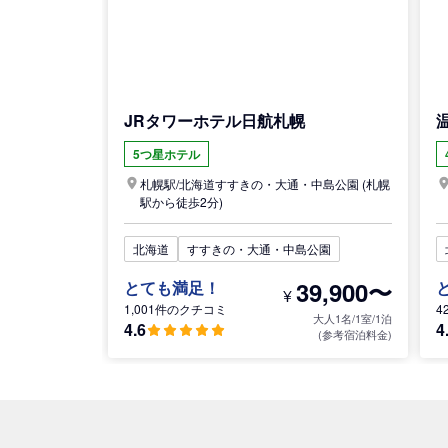
JRタワーホテル日航札幌
5つ星ホテル
札幌駅/
北海道
すすきの・大通・中島公園
(札幌
駅から徒歩2分)
北海道
すすきの・大通・中島公園
39,900〜
とても満足！
¥
1,001件のクチコミ
4
大人1名/1室/1泊
4.6
4
(参考宿泊料金)