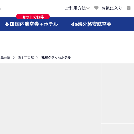
お気に入り
ご利用方法
約
セットでお得
国内航空券
＋ホテル
海外格安
航空券
中島公園
西８丁目駅
札幌クラッセホテル