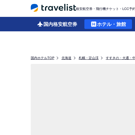
格安航空券・飛行機チケット・LCC予
国内格安
航空券
ホテル・旅館
国内ホテルTOP
北海道
札幌・定山渓
すすきの・大通・