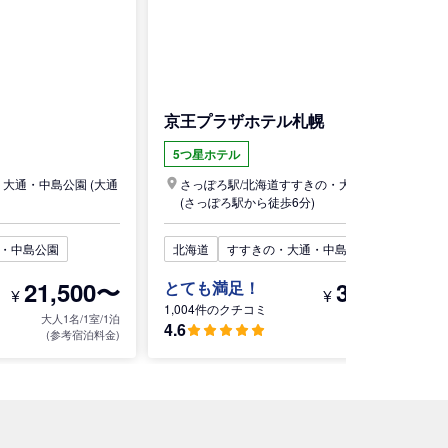
京王プラザホテル札幌
5つ星ホテル
・大通・中島公園
(大通
さっぽろ駅/
北海道
すすきの・大通・中島公園
(さっぽろ駅から徒歩6分)
・中島公園
北海道
すすきの・大通・中島公園
21,500〜
30,200〜
とても満足！
¥
¥
1,004件のクチコミ
大人1名/1室/1泊
大人1名/1室/1泊
4.6
(参考宿泊料金)
(参考宿泊料金)