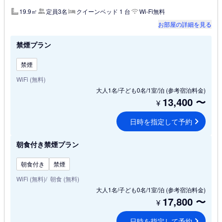
19.9㎡
定員3名
クイーンベッド 1 台
Wi-Fi無料
お部屋の詳細を見る
禁煙プラン
禁煙
WiFi (無料)
大人1名/子ども0名/1室/泊
(参考宿泊料金)
13,400
〜
¥
日時を指定して予約
朝食付き禁煙プラン
朝食付き
禁煙
WiFi (無料)
朝食 (無料)
大人1名/子ども0名/1室/泊
(参考宿泊料金)
17,800
〜
¥
日時を指定して予約