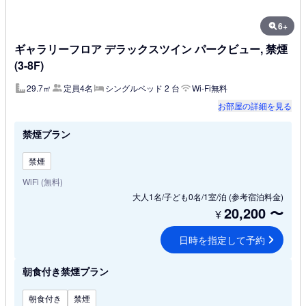
6+
ギャラリーフロア デラックスツイン パークビュー, 禁煙
(3-8F)
29.7㎡
定員4名
シングルベッド 2 台
Wi-Fi無料
お部屋の詳細を見る
禁煙プラン
禁煙
WiFi (無料)
大人1名/子ども0名/1室/泊
(参考宿泊料金)
20,200
〜
¥
日時を指定して予約
朝食付き禁煙プラン
朝食付き
禁煙