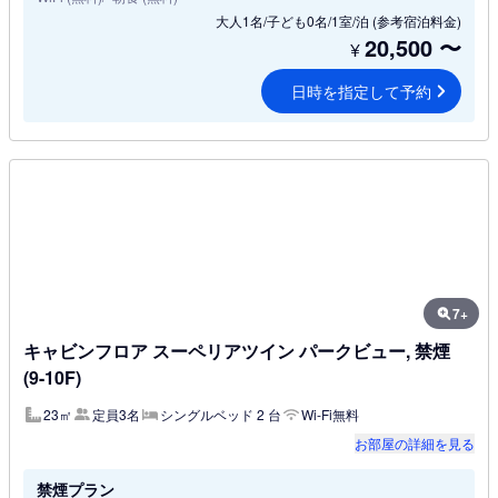
大人1名/子ども0名/1室/泊
(参考宿泊料金)
20,500
〜
¥
日時を指定して予約
7+
キャビンフロア スーペリアツイン パークビュー, 禁煙
(9-10F)
23㎡
定員3名
シングルベッド 2 台
Wi-Fi無料
お部屋の詳細を見る
禁煙プラン