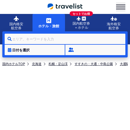
menu
セットでお得
国内航空券
国内格安
海外格安
ホテル・旅館
＋ホテル
航空券
航空券
エリア、キーワードを入力
日付を選択
国内ホテルTOP
北海道
札幌・定山渓
すすきの・大通・中島公園
大通駅