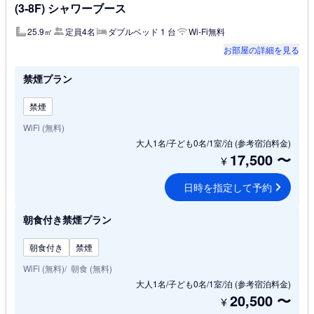
(3-8F) シャワーブース
25.9㎡
定員4名
ダブルベッド 1 台
Wi-Fi無料
お部屋の詳細を見る
禁煙プラン
禁煙
WiFi (無料)
大人1名/子ども0名/1室/泊
(参考宿泊料金)
17,500
〜
¥
日時を指定して予約
朝食付き禁煙プラン
朝食付き
禁煙
WiFi (無料)
朝食 (無料)
大人1名/子ども0名/1室/泊
(参考宿泊料金)
20,500
〜
¥