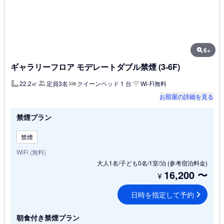
6+
ギャラリーフロア モデレートダブル禁煙 (3-6F)
22.2㎡
定員3名
クイーンベッド 1 台
Wi-Fi無料
お部屋の詳細を見る
禁煙プラン
禁煙
WiFi (無料)
大人1名/子ども0名/1室/泊
(参考宿泊料金)
16,200
〜
¥
日時を指定して予約
朝食付き禁煙プラン