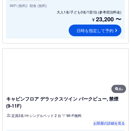
WiFi (無料)
朝食 (無料)
大人1名/子ども0名/1室/泊
(参考宿泊料金)
23,200
〜
¥
日時を指定して予約
6+
キャビンフロア デラックスツイン パークビュー, 禁煙
(9-11F)
定員3名
シングルベッド 2 台
Wi-Fi無料
お部屋の詳細を見る