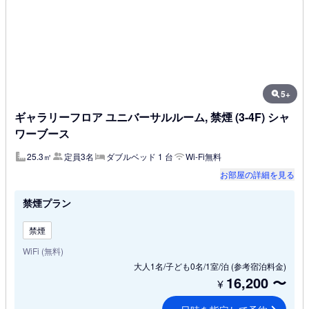
5+
ギャラリーフロア ユニバーサルルーム, 禁煙 (3-4F) シャ
ワーブース
25.3㎡
定員3名
ダブルベッド 1 台
Wi-Fi無料
お部屋の詳細を見る
禁煙プラン
禁煙
WiFi (無料)
大人1名/子ども0名/1室/泊
(参考宿泊料金)
16,200
〜
¥