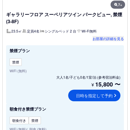
7+
ギャラリーフロア スーペリアツイン パークビュー, 禁煙
(3-8F)
23.5㎡
定員4名
シングルベッド 2 台
Wi-Fi無料
お部屋の詳細を見る
禁煙プラン
禁煙
WiFi (無料)
大人1名/子ども0名/1室/泊
(参考宿泊料金)
15,800
〜
¥
日時を指定して予約
朝食付き禁煙プラン
朝食付き
禁煙
WiFi (無料)
朝食 (無料)