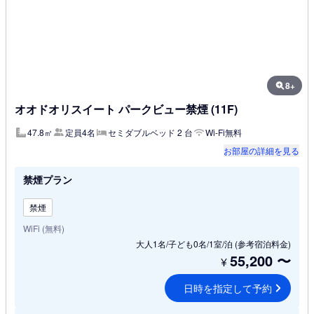
8+
オオドオリスイート パークビュー禁煙 (11F)
47.8㎡
定員4名
セミダブルベッド 2 台
Wi-Fi無料
お部屋の詳細を見る
禁煙プラン
禁煙
WiFi (無料)
大人1名/子ども0名/1室/泊
(参考宿泊料金)
55,200
〜
¥
日時を指定して予約