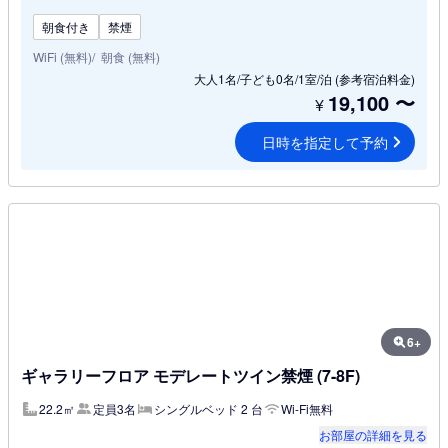
朝食付き
禁煙
WiFi (無料)
朝食 (無料)
大人1名/子ども0名/1室/泊
(参考宿泊料金)
19,100
〜
¥
日時を指定して予約
6+
ギャラリーフロア モデレートツイン禁煙 (7-8F)
22.2㎡
定員3名
シングルベッド 2 台
Wi-Fi無料
お部屋の詳細を見る