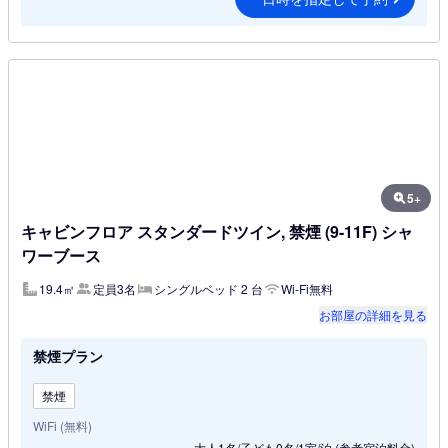
5+
キャビンフロア スタンダードツイン, 禁煙 (9-11F) シャ
ワーブース
19.4㎡
定員3名
シングルベッド 2 台
Wi-Fi無料
お部屋の詳細を見る
禁煙プラン
禁煙
WiFi (無料)
大人1名/子ども0名/1室/泊
(参考宿泊料金)