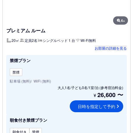
4+
プレミアム ルーム
20㎡
定員2名
シングルベッド 1 台
Wi-Fi無料
お部屋の詳細を見る
禁煙プラン
禁煙
駐車場 (無料)
WiFi (無料)
大人1名/子ども0名/1室/泊
(参考宿泊料金)
26,600
〜
¥
日時を指定して予約
朝食付き禁煙プラン
朝食付き
禁煙