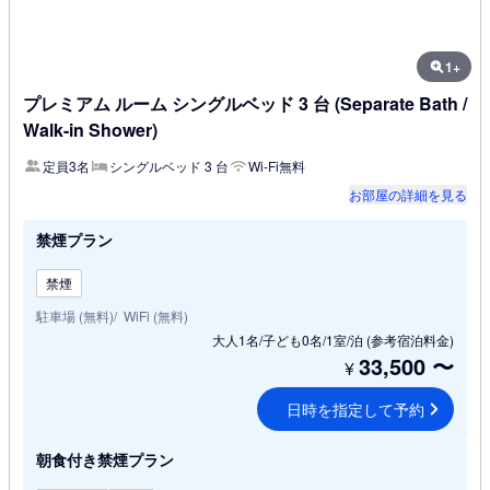
1+
プレミアム ルーム シングルベッド 3 台 (Separate Bath /
Walk-in Shower)
定員3名
シングルベッド 3 台
Wi-Fi無料
お部屋の詳細を見る
禁煙プラン
禁煙
駐車場 (無料)
WiFi (無料)
大人1名/子ども0名/1室/泊
(参考宿泊料金)
33,500
〜
¥
日時を指定して予約
朝食付き禁煙プラン