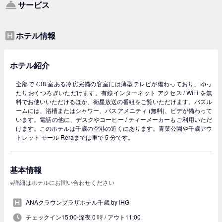
サービス
ホテル情報
ホテル紹介
全部で 438 室ある冷房完備の客室には薄型テレビが備わっており、ゆっ
たりおくつろぎいただけます。有線インターネット アクセス / WiFi を無
料でお使いいただけるほか、衛星放送の番組をご覧いただけます。バスル
ームには、浴槽またはシャワー、バスアメニティ (無料)、ビデが備わって
います。電話の他に、デスクやコーヒー / ティーメーカーもご利用いただ
けます。このホテルは千歳の空港の近くにあります。青葉公園や千歳アウ
トレット モール Reraまでは車で 5 分です。
基本情報
※詳細はホテルにお問い合わせください
ANAクラウンプラザホテル千歳 by IHG
チェックイン15:00-深夜 0 時 /
アウト11:00