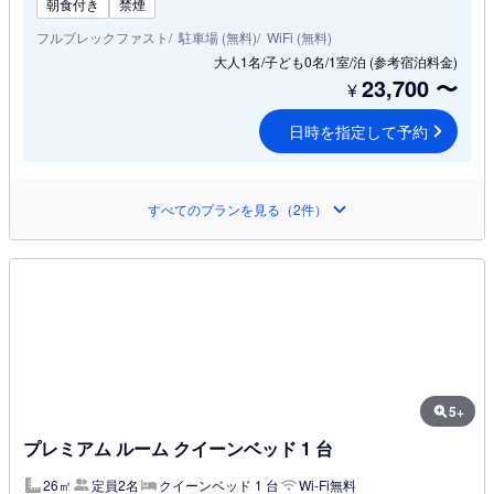
朝食付き
禁煙
フルブレックファスト
駐車場 (無料)
WiFi (無料)
大人1名/子ども0名/1室/泊
(参考宿泊料金)
23,700
〜
¥
日時を指定して予約
すべてのプランを見る（2件）
5+
プレミアム ルーム クイーンベッド 1 台
26㎡
定員2名
クイーンベッド 1 台
Wi-Fi無料