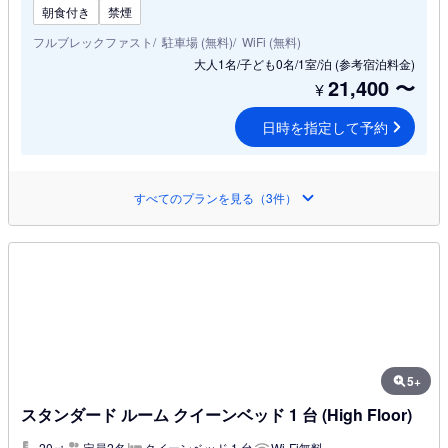
朝食付き
禁煙
フルブレックファスト
駐車場 (無料)
WiFi (無料)
大人1名/子ども0名/1室/泊
(参考宿泊料金)
21,400
〜
¥
日時を指定して予約
すべてのプランを見る（3件）
5+
スタンダード ルーム クイーンベッド 1 台 (High Floor)
20㎡
定員2名
クイーンベッド 1 台
Wi-Fi無料