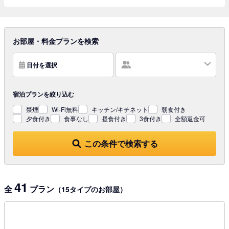
お部屋・料金プランを検索
日付を選択
宿泊プランを
絞り込む
禁煙
Wi-Fi無料
キッチン/キチネット
朝食付き
夕食付き
食事なし
昼食付き
3食付き
全額返金可
この条件で検索する
41
全
プラン
（15タイプのお部屋）