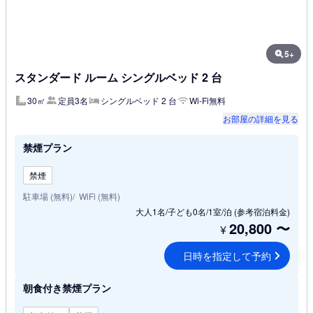
5+
スタンダード ルーム シングルベッド 2 台
30㎡
定員3名
シングルベッド 2 台
Wi-Fi無料
お部屋の詳細を見る
禁煙プラン
禁煙
駐車場 (無料)
WiFi (無料)
大人1名/子ども0名/1室/泊
(参考宿泊料金)
20,800
〜
¥
日時を指定して予約
朝食付き禁煙プラン