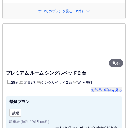
すべてのプランを見る（2件）
6+
プレミアム ルーム シングルベッド 2 台
28㎡
定員2名
シングルベッド 2 台
Wi-Fi無料
お部屋の詳細を見る
禁煙プラン
禁煙
駐車場 (無料)
WiFi (無料)
大人1名/子ども0名/1室/泊
(参考宿泊料金)