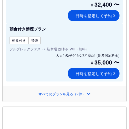
32,400
〜
¥
日時を指定して予約
朝食付き禁煙プラン
朝食付き
禁煙
フルブレックファスト
駐車場 (無料)
WiFi (無料)
大人1名/子ども0名/1室/泊
(参考宿泊料金)
35,000
〜
¥
日時を指定して予約
すべてのプランを見る（2件）