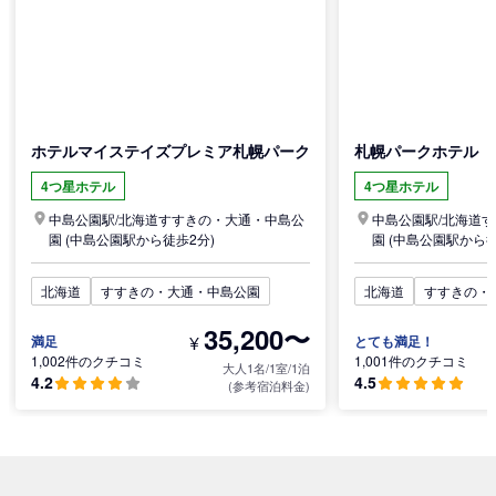
ホテルマイステイズプレミア札幌パーク
札幌パークホテル
4つ星ホテル
4つ星ホテル
中島公園駅/
北海道
すすきの・大通・中島公
中島公園駅/
北海道
す
園
(中島公園駅から徒歩2分)
園
(中島公園駅から徒
北海道
すすきの・大通・中島公園
北海道
すすきの・
35,200〜
¥
満足
とても満足！
1,002件のクチコミ
1,001件のクチコミ
大人1名/1室/1泊
4.2
4.5
(参考宿泊料金)