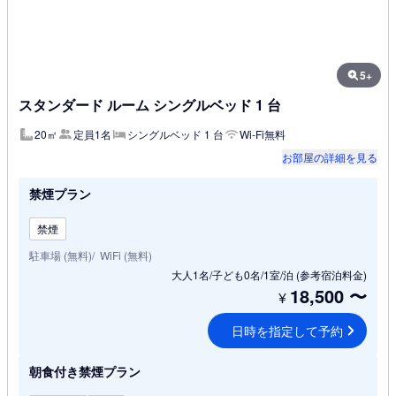
5+
スタンダード ルーム シングルベッド 1 台
20㎡
定員1名
シングルベッド 1 台
Wi-Fi無料
お部屋の詳細を見る
禁煙プラン
禁煙
駐車場 (無料)
WiFi (無料)
大人1名/子ども0名/1室/泊
(参考宿泊料金)
18,500
〜
¥
日時を指定して予約
朝食付き禁煙プラン