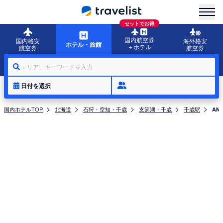
menu
セットでお得
国内航空券
国内格安
海外格安
ホテル・旅館
＋ホテル
航空券
航空券
エリア、キーワードを入力
日付を選択
国内ホテルTOP
北海道
石狩・空知・千歳
支笏湖・千歳
千歳駅
AN