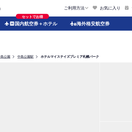
お気に入り
ご利用方法
約
セットでお得
国内航空券
＋ホテル
海外格安
航空券
中島公園
中島公園駅
ホテルマイステイズプレミア札幌パーク