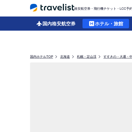
格安航空券・飛行機チケット・LCC予
国内格安
航空券
ホテル・旅館
国内ホテルTOP
北海道
札幌・定山渓
すすきの・大通・