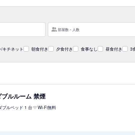
部屋数・人数
/キチネット
朝食付き
夕食付き
食事なし
昼食付き
3
ダブルルーム 禁煙
ダブルベッド 1 台
Wi-Fi無料