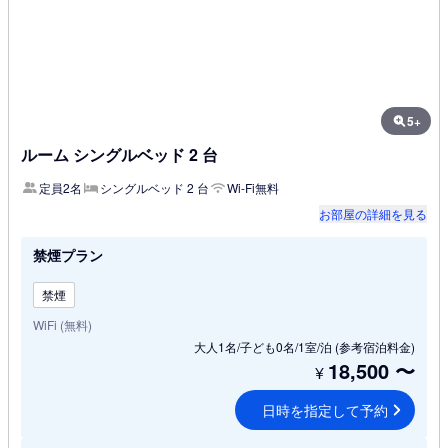
5+
ルーム シングルベッド 2 台
定員2名
シングルベッド 2 台
Wi-Fi無料
お部屋の詳細を見る
禁煙プラン
禁煙
WiFi (無料)
大人1名/子ども0名/1室/泊
(参考宿泊料金)
18,500
〜
¥
日時を指定して予約