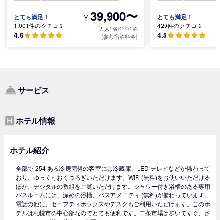
39,900〜
¥
とても満足！
とても満足！
1,001件のクチコミ
420件のクチコミ
大人1名/1室/1泊
4.6
4.5
(参考宿泊料金)
サービス
ホテル情報
ホテル紹介
全部で 254 ある冷房完備の客室には冷蔵庫、LED テレビなどが備わって
おり、ゆっくりおくつろぎいただけます。WiFi (無料)をお使いいただける
ほか、デジタルの番組をご覧いただけます。シャワー付き浴槽のある専用
バスルームには、深めの浴槽、バスアメニティ (無料)が備わっています。
電話の他に、セーフティボックスやデスクもご利用いただけます。このホ
テルは札幌市の中心部なのでとても便利です。二条市場は歩いてすぐ、さ