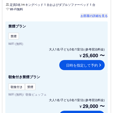
定員3名
キングベッド 1 台およびダブルソファーベッド 1 台
Wi-Fi無料
お部屋の詳細を見る
禁煙プラン
禁煙
WiFi (無料)
大人1名/子ども0名/1室/泊
(参考宿泊料金)
25,600
〜
¥
日時を指定して予約
朝食付き禁煙プラン
朝食付き
禁煙
WiFi (無料)
朝食ビュッフェ
大人1名/子ども0名/1室/泊
(参考宿泊料金)
29,000
〜
¥