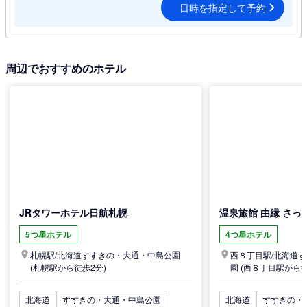
日時を指定して予約
周辺でおすすめのホテル
JRタワーホテル日航札幌
温泉旅館 由縁 さっ
5つ星ホテル
4つ星ホテル
札幌駅/
北海道
すすきの・大通・中島公園
西８丁目駅/
北海道
す
(札幌駅から徒歩2分)
園
(西８丁目駅から徒
北海道
すすきの・大通・中島公園
北海道
すすきの・