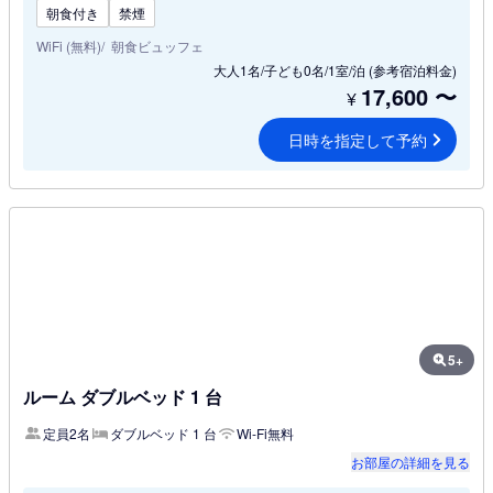
朝食付き
禁煙
WiFi (無料)
朝食ビュッフェ
大人1名/子ども0名/1室/泊
(参考宿泊料金)
17,600
〜
¥
日時を指定して予約
5+
ルーム ダブルベッド 1 台
定員2名
ダブルベッド 1 台
Wi-Fi無料
お部屋の詳細を見る