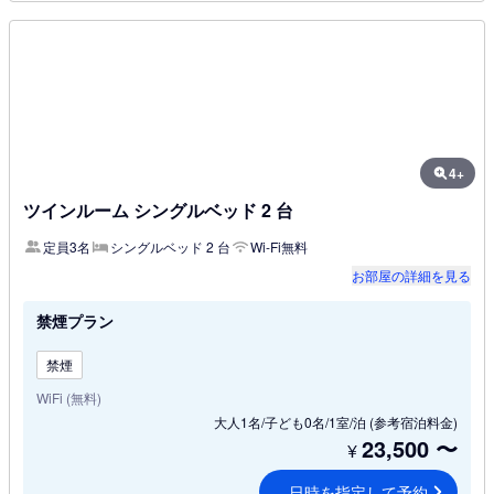
4+
ツインルーム シングルベッド 2 台
定員3名
シングルベッド 2 台
Wi-Fi無料
お部屋の詳細を見る
禁煙プラン
禁煙
WiFi (無料)
大人1名/子ども0名/1室/泊
(参考宿泊料金)
23,500
〜
¥
日時を指定して予約