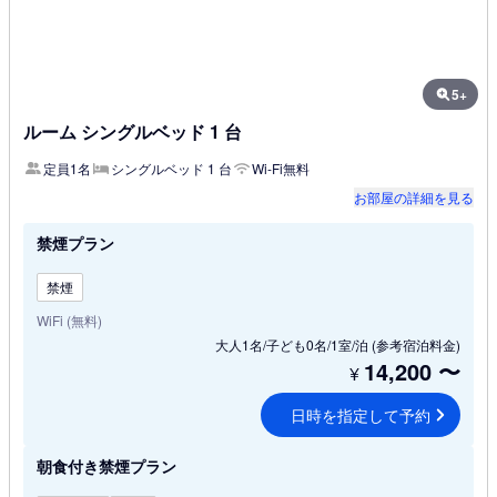
5+
ルーム シングルベッド 1 台
定員1名
シングルベッド 1 台
Wi-Fi無料
お部屋の詳細を見る
禁煙プラン
禁煙
WiFi (無料)
大人1名/子ども0名/1室/泊
(参考宿泊料金)
14,200
〜
¥
日時を指定して予約
朝食付き禁煙プラン