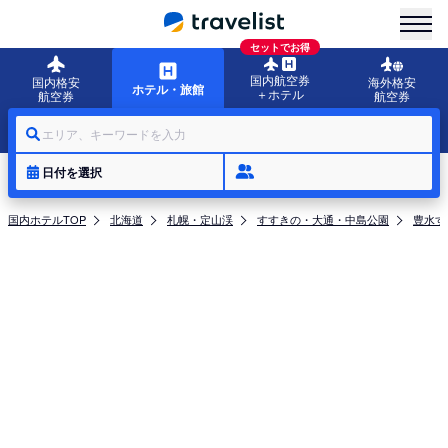
menu
セットでお得
国内航空券
国内格安
海外格安
ホテル・旅館
＋ホテル
航空券
航空券
エリア、キーワードを入力
日付を選択
国内ホテルTOP
北海道
札幌・定山渓
すすきの・大通・中島公園
豊水す