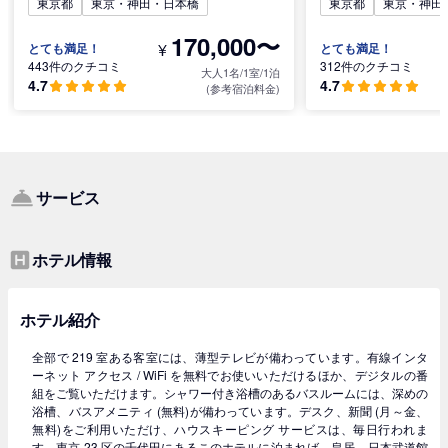
東京都
東京・神田・日本橋
東京都
東京・神田
170,000〜
¥
とても満足！
とても満足！
443件のクチコミ
312件のクチコミ
大人1名/1室/1泊
4.7
4.7
(参考宿泊料金)
サービス
ホテル情報
ホテル紹介
全部で 219 室ある客室には、薄型テレビが備わっています。有線インタ
ーネット アクセス / WiFi を無料でお使いいただけるほか、デジタルの番
組をご覧いただけます。シャワー付き浴槽のあるバスルームには、深めの
浴槽、バスアメニティ (無料)が備わっています。デスク、新聞 (月～金、
無料)をご利用いただけ、ハウスキーピング サービスは、毎日行われま
す。東京 23 区の千代田にあるこのホテルに泊まれば、皇居、日本武道館