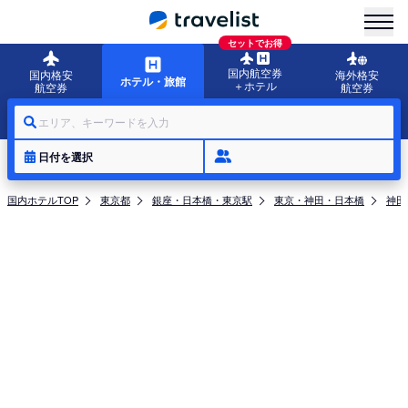
menu
セットでお得
国内航空券
国内格安
海外格安
ホテル・旅館
＋ホテル
航空券
航空券
エリア、キーワードを入力
日付を選択
国内ホテルTOP
東京都
銀座・日本橋・東京駅
東京・神田・日本橋
神田