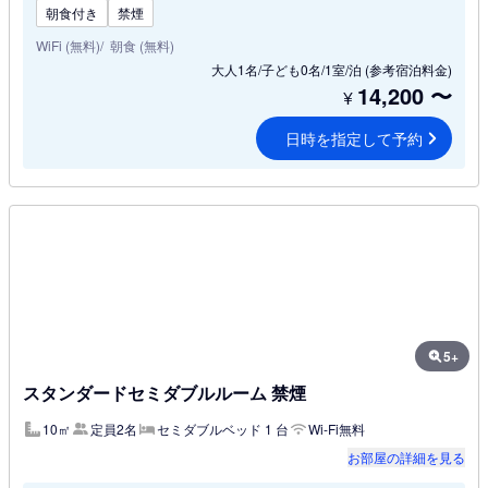
朝食付き
禁煙
WiFi (無料)
朝食 (無料)
大人1名/子ども0名/1室/泊
(参考宿泊料金)
14,200
〜
¥
日時を指定して予約
5+
スタンダードセミダブルルーム 禁煙
10㎡
定員2名
セミダブルベッド 1 台
Wi-Fi無料
お部屋の詳細を見る