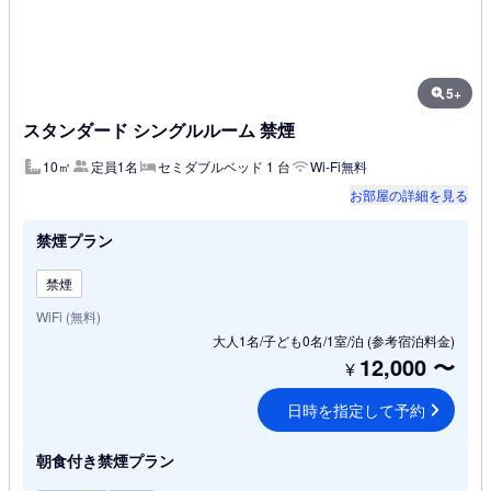
5+
スタンダード シングルルーム 禁煙
10㎡
定員1名
セミダブルベッド 1 台
Wi-Fi無料
お部屋の詳細を見る
禁煙プラン
禁煙
WiFi (無料)
大人1名/子ども0名/1室/泊
(参考宿泊料金)
12,000
〜
¥
日時を指定して予約
朝食付き禁煙プラン