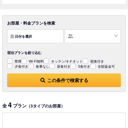
お部屋・料金プランを検索
日付を選択
宿泊プランを
絞り込む
禁煙
Wi-Fi無料
キッチン/キチネット
朝食付き
夕食付き
食事なし
昼食付き
3食付き
全額返金可
この条件で検索する
4
全
プラン
（3タイプのお部屋）