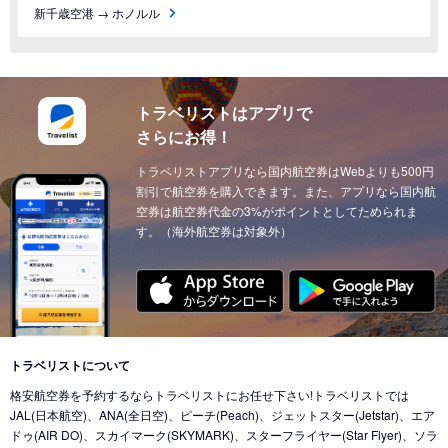
新千歳空港 → ホノルル
トラベリストはアプリで
さらにお得！
トラベリストアプリなら国内航空券はWebよりも500円
割引で航空券を購入できます。また、アプリなら国内航
空券は航空券代金の3%がポイントとしてためられま
す。（海外航空券は対象外）
トラベリストについて
格安航空券を予約するならトラベリストにお任せ下さい!トラベリストでは
JAL(日本航空)、ANA(全日空)、ピーチ(Peach)、ジェットスター(Jetstar)、エア
ドゥ(AIR DO)、スカイマーク(SKYMARK)、スターフライヤー(Star Flyer)、ソラ