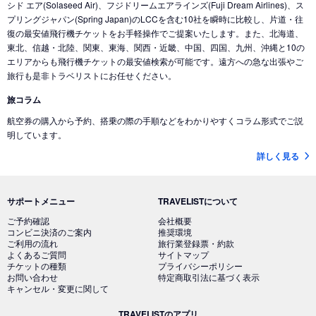
シド エア(Solaseed Air)、フジドリームエアラインズ(Fuji Dream Airlines)、ス
プリングジャパン(Spring Japan)のLCCを含む10社を瞬時に比較し、片道・往
復の最安値飛行機チケットをお手軽操作でご提案いたします。また、北海道、
東北、信越・北陸、関東、東海、関西・近畿、中国、四国、九州、沖縄と10の
エリアからも飛行機チケットの最安値検索が可能です。遠方への急な出張やご
旅行も是非トラベリストにお任せください。
旅コラム
航空券の購入から予約、搭乗の際の手順などをわかりやすくコラム形式でご説
明しています。
詳しく見る
サポートメニュー
TRAVELISTについて
ご予約確認
会社概要
コンビニ決済のご案内
推奨環境
ご利用の流れ
旅行業登録票・約款
よくあるご質問
サイトマップ
チケットの種類
プライバシーポリシー
お問い合わせ
特定商取引法に基づく表示
キャンセル・変更に関して
TRAVELISTのアプリ