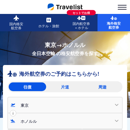
セットでお得
海外格安
国内航空券
国内格安
ホテル・旅館
航空券
＋ホテル
航空券
東京→ホノルル
全日本空輸
の格安航空券を探す
海外航空券のご予約はこちらから!
往復
片道
周遊
東京
ホノルル